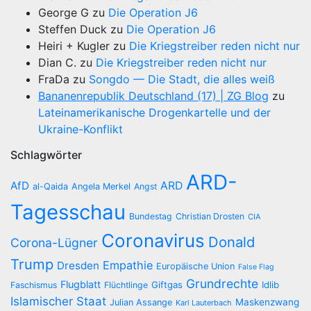
George G
zu
Die Operation J6
Steffen Duck
zu
Die Operation J6
Heiri + Kugler
zu
Die Kriegstreiber reden nicht nur
Dian C.
zu
Die Kriegstreiber reden nicht nur
FraDa
zu
Songdo — Die Stadt, die alles weiß
Bananenrepublik Deutschland (17) | ZG Blog
zu
Lateinamerikanische Drogenkartelle und der
Ukraine-Konflikt
Schlagwörter
ARD-
AfD
ARD
al-Qaida
Angela Merkel
Angst
Tagesschau
Bundestag
Christian Drosten
CIA
Coronavirus
Donald
Corona-Lügner
Trump
Empathie
Dresden
Europäische Union
False Flag
Grundrechte
Flugblatt
Giftgas
Idlib
Faschismus
Flüchtlinge
Islamischer Staat
Maskenzwang
Julian Assange
Karl Lauterbach