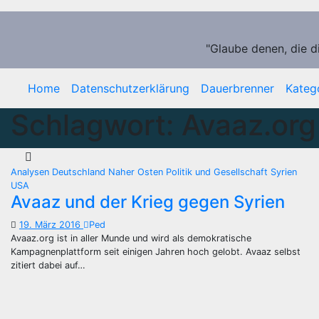
Zum
Inhalt
springen
"Glaube denen, die d
Home
Datenschutzerklärung
Dauerbrenner
Kateg
Schlagwort:
Avaaz.org
Analysen
Deutschland
Naher Osten
Politik und Gesellschaft
Syrien
USA
Avaaz und der Krieg gegen Syrien
19. März 2016
Ped
Avaaz.org ist in aller Munde und wird als demokratische
Kampagnenplattform seit einigen Jahren hoch gelobt. Avaaz selbst
zitiert dabei auf…