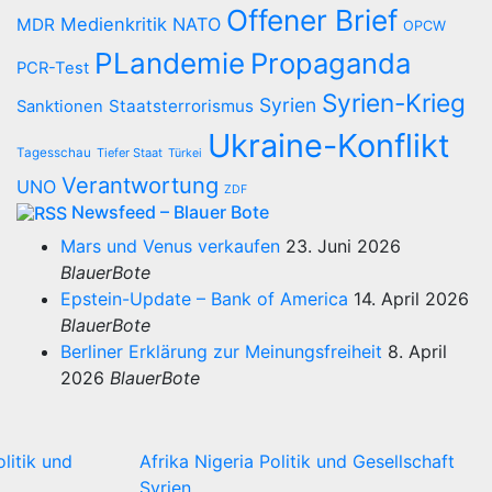
Offener Brief
Medienkritik
NATO
MDR
OPCW
PLandemie
Propaganda
PCR-Test
Syrien-Krieg
Syrien
Staatsterrorismus
Sanktionen
Ukraine-Konflikt
Tagesschau
Tiefer Staat
Türkei
Verantwortung
UNO
ZDF
Newsfeed – Blauer Bote
Mars und Venus verkaufen
23. Juni 2026
BlauerBote
Epstein-Update – Bank of America
14. April 2026
BlauerBote
Berliner Erklärung zur Meinungsfreiheit
8. April
2026
BlauerBote
olitik und
Afrika
Nigeria
Politik und Gesellschaft
Syrien