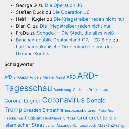
George G
zu
Die Operation J6
Steffen Duck
zu
Die Operation J6
Heiri + Kugler
zu
Die Kriegstreiber reden nicht nur
Dian C.
zu
Die Kriegstreiber reden nicht nur
FraDa
zu
Songdo — Die Stadt, die alles weiß
Bananenrepublik Deutschland (17) | ZG Blog
zu
Lateinamerikanische Drogenkartelle und der
Ukraine-Konflikt
Schlagwörter
ARD-
AfD
ARD
al-Qaida
Angela Merkel
Angst
Tagesschau
Bundestag
Christian Drosten
CIA
Coronavirus
Donald
Corona-Lügner
Trump
Empathie
Dresden
Europäische Union
False Flag
Grundrechte
Flugblatt
Giftgas
Idlib
Faschismus
Flüchtlinge
Islamischer Staat
Maskenzwang
Julian Assange
Karl Lauterbach