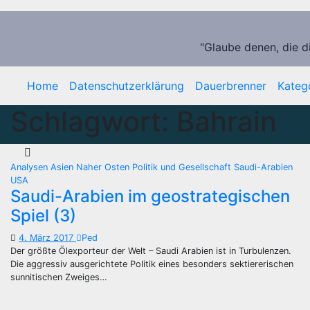
Zum
Inhalt
springen
"Glaube denen, die d
Home
Datenschutzerklärung
Dauerbrenner
Kateg
Schlagwort:
Bahrain
Analysen
Asien
Naher Osten
Politik und Gesellschaft
Saudi-Arabien
USA
Saudi-Arabien im geostrategischen
Spiel (3)
4. März 2017
Ped
Der größte Ölexporteur der Welt – Saudi Arabien ist in Turbulenzen.
Die aggressiv ausgerichtete Politik eines besonders sektiererischen
sunnitischen Zweiges…