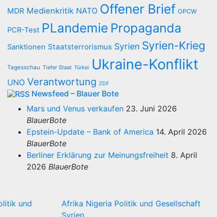
Offener Brief
Medienkritik
NATO
MDR
OPCW
PLandemie
Propaganda
PCR-Test
Syrien-Krieg
Syrien
Staatsterrorismus
Sanktionen
Ukraine-Konflikt
Tagesschau
Tiefer Staat
Türkei
Verantwortung
UNO
ZDF
Newsfeed – Blauer Bote
Mars und Venus verkaufen
23. Juni 2026
BlauerBote
Epstein-Update – Bank of America
14. April 2026
BlauerBote
Berliner Erklärung zur Meinungsfreiheit
8. April
2026
BlauerBote
olitik und
Afrika
Nigeria
Politik und Gesellschaft
Syrien