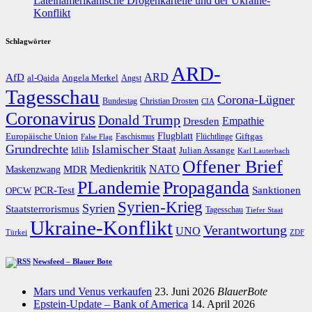
Lateinamerikanische Drogenkartelle und der Ukraine-
Konflikt
Schlagwörter
ARD-
AfD
ARD
al-Qaida
Angela Merkel
Angst
Tagesschau
Corona-Lügner
Bundestag
Christian Drosten
CIA
Coronavirus
Donald Trump
Dresden
Empathie
Flugblatt
Giftgas
Europäische Union
Faschismus
Flüchtlinge
False Flag
Grundrechte
Islamischer Staat
Idlib
Julian Assange
Karl Lauterbach
Offener Brief
Medienkritik
MDR
NATO
Maskenzwang
PLandemie
Propaganda
PCR-Test
Sanktionen
OPCW
Syrien-Krieg
Syrien
Staatsterrorismus
Tagesschau
Tiefer Staat
Ukraine-Konflikt
Verantwortung
UNO
Türkei
ZDF
Newsfeed – Blauer Bote
Mars und Venus verkaufen
23. Juni 2026
BlauerBote
Epstein-Update – Bank of America
14. April 2026