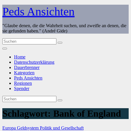
Zum
Peds Ansichten
Inhalt
springen
"Glaube denen, die die Wahrheit suchen, und zweifle an denen, die
sie gefunden haben." (André Gide)
Home
Datenschutzerklärung
Dauerbrenner
Kategorien
Peds Ansichten
Regionen
Spender
Schlagwort:
Bank of England
Europa
Geldsystem
Politik und Gesellschaft