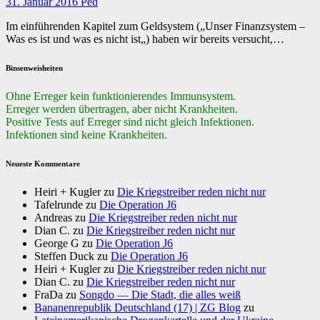
31. Januar 2016
Ped
Im einführenden Kapitel zum Geldsystem („Unser Finanzsystem –
Was es ist und was es nicht ist„) haben wir bereits versucht,…
Binsenweisheiten
Ohne Erreger kein funktionierendes Immunsystem.
Erreger werden übertragen, aber nicht Krankheiten.
Positive Tests auf Erreger sind nicht gleich Infektionen.
Infektionen sind keine Krankheiten.
Neueste Kommentare
Heiri + Kugler
zu
Die Kriegstreiber reden nicht nur
Tafelrunde
zu
Die Operation J6
Andreas
zu
Die Kriegstreiber reden nicht nur
Dian C.
zu
Die Kriegstreiber reden nicht nur
George G
zu
Die Operation J6
Steffen Duck
zu
Die Operation J6
Heiri + Kugler
zu
Die Kriegstreiber reden nicht nur
Dian C.
zu
Die Kriegstreiber reden nicht nur
FraDa
zu
Songdo — Die Stadt, die alles weiß
Bananenrepublik Deutschland (17) | ZG Blog
zu