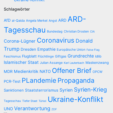
Schlagwörter
ARD-
AfD
ARD
al-Qaida
Angela Merkel
Angst
Tagesschau
Bundestag
Christian Drosten
CIA
Coronavirus
Donald
Corona-Lügner
Trump
Empathie
Dresden
Europäische Union
False Flag
Grundrechte
Flugblatt
Giftgas
Idlib
Faschismus
Flüchtlinge
Islamischer Staat
Maskenzwang
Julian Assange
Karl Lauterbach
Offener Brief
Medienkritik
NATO
MDR
OPCW
PLandemie
Propaganda
PCR-Test
Syrien-Krieg
Syrien
Staatsterrorismus
Sanktionen
Ukraine-Konflikt
Tagesschau
Tiefer Staat
Türkei
Verantwortung
UNO
ZDF