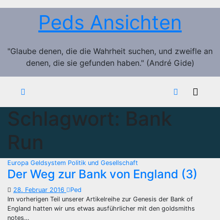
Zum
Peds Ansichten
Inhalt
springen
"Glaube denen, die die Wahrheit suchen, und zweifle an
denen, die sie gefunden haben." (André Gide)
Schlagwort:
Bank
Run
Europa
Geldsystem
Politik und Gesellschaft
Der Weg zur Bank von England (3)
28. Februar 2016
Ped
Im vorherigen Teil unserer Artikelreihe zur Genesis der Bank of
England hatten wir uns etwas ausführlicher mit den goldsmiths
notes…