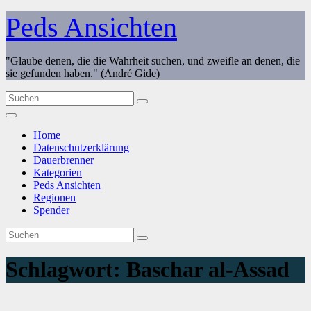
Zum
Peds Ansichten
Inhalt
springen
"Glaube denen, die die Wahrheit suchen, und zweifle an denen, die
sie gefunden haben." (André Gide)
Home
Datenschutzerklärung
Dauerbrenner
Kategorien
Peds Ansichten
Regionen
Spender
Schlagwort:
Baschar al-Assad