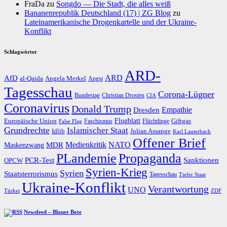
FraDa
zu
Songdo — Die Stadt, die alles weiß
Bananenrepublik Deutschland (17) | ZG Blog
zu
Lateinamerikanische Drogenkartelle und der Ukraine-
Konflikt
Schlagwörter
ARD-
AfD
ARD
al-Qaida
Angela Merkel
Angst
Tagesschau
Corona-Lügner
Bundestag
Christian Drosten
CIA
Coronavirus
Donald Trump
Dresden
Empathie
Flugblatt
Giftgas
Europäische Union
Faschismus
Flüchtlinge
False Flag
Grundrechte
Islamischer Staat
Idlib
Julian Assange
Karl Lauterbach
Offener Brief
Medienkritik
MDR
NATO
Maskenzwang
PLandemie
Propaganda
PCR-Test
Sanktionen
OPCW
Syrien-Krieg
Syrien
Staatsterrorismus
Tagesschau
Tiefer Staat
Ukraine-Konflikt
Verantwortung
UNO
Türkei
ZDF
Newsfeed – Blauer Bote