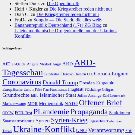
Steffen Duck
zu
Die Operation J6
Heiri + Kugler
zu
Die Kriegstreiber reden nicht nur
Dian C.
zu
Die Kriegstreiber reden nicht nur
FraDa
zu
Songdo — Die Stadt, die alles weiß
Bananenrepublik Deutschland (17) | ZG Blog
zu
Lateinamerikanische Drogenkartelle und der Ukraine-
Konflikt
Schlagwörter
ARD-
AfD
ARD
al-Qaida
Angela Merkel
Angst
Tagesschau
Corona-Lügner
Bundestag
Christian Drosten
CIA
Coronavirus
Donald Trump
Dresden
Empathie
Flugblatt
Giftgas
Europäische Union
Faschismus
Flüchtlinge
False Flag
Grundrechte
Islamischer Staat
Idlib
Julian Assange
Karl Lauterbach
Offener Brief
Medienkritik
MDR
NATO
Maskenzwang
PLandemie
Propaganda
PCR-Test
Sanktionen
OPCW
Syrien-Krieg
Syrien
Staatsterrorismus
Tagesschau
Tiefer Staat
Ukraine-Konflikt
Verantwortung
UNO
Türkei
ZDF