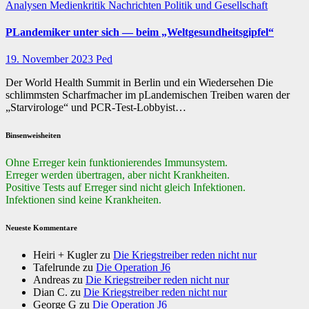
Analysen
Medienkritik
Nachrichten
Politik und Gesellschaft
PLandemiker unter sich — beim „Weltgesundheitsgipfel“
19. November 2023
Ped
Der World Health Summit in Berlin und ein Wiedersehen Die
schlimmsten Scharfmacher im pLandemischen Treiben waren der
„Starvirologe“ und PCR-Test-Lobbyist…
Binsenweisheiten
Ohne Erreger kein funktionierendes Immunsystem.
Erreger werden übertragen, aber nicht Krankheiten.
Positive Tests auf Erreger sind nicht gleich Infektionen.
Infektionen sind keine Krankheiten.
Neueste Kommentare
Heiri + Kugler
zu
Die Kriegstreiber reden nicht nur
Tafelrunde
zu
Die Operation J6
Andreas
zu
Die Kriegstreiber reden nicht nur
Dian C.
zu
Die Kriegstreiber reden nicht nur
George G
zu
Die Operation J6