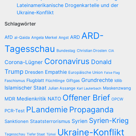
Lateinamerikanische Drogenkartelle und der
Ukraine-Konflikt
Schlagwörter
ARD-
AfD
ARD
al-Qaida
Angela Merkel
Angst
Tagesschau
Bundestag
Christian Drosten
CIA
Coronavirus
Donald
Corona-Lügner
Trump
Empathie
Dresden
Europäische Union
False Flag
Grundrechte
Flugblatt
Giftgas
Idlib
Faschismus
Flüchtlinge
Islamischer Staat
Maskenzwang
Julian Assange
Karl Lauterbach
Offener Brief
Medienkritik
NATO
MDR
OPCW
PLandemie
Propaganda
PCR-Test
Syrien-Krieg
Syrien
Staatsterrorismus
Sanktionen
Ukraine-Konflikt
Tagesschau
Tiefer Staat
Türkei