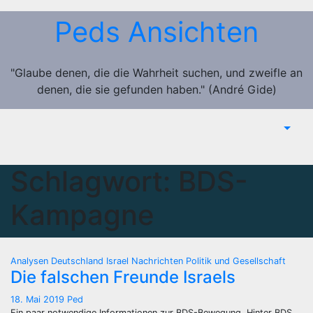
Zum
Peds Ansichten
Inhalt
springen
"Glaube denen, die die Wahrheit suchen, und zweifle an
denen, die sie gefunden haben." (André Gide)
Schlagwort:
BDS-
Kampagne
Analysen
Deutschland
Israel
Nachrichten
Politik und Gesellschaft
Die falschen Freunde Israels
18. Mai 2019
Ped
Ein paar notwendige Informationen zur BDS-Bewegung. Hinter BDS