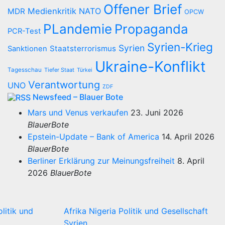
Offener Brief
Medienkritik
NATO
MDR
OPCW
PLandemie
Propaganda
PCR-Test
Syrien-Krieg
Syrien
Staatsterrorismus
Sanktionen
Ukraine-Konflikt
Tagesschau
Tiefer Staat
Türkei
Verantwortung
UNO
ZDF
Newsfeed – Blauer Bote
Mars und Venus verkaufen
23. Juni 2026
BlauerBote
Epstein-Update – Bank of America
14. April 2026
BlauerBote
Berliner Erklärung zur Meinungsfreiheit
8. April
2026
BlauerBote
olitik und
Afrika
Nigeria
Politik und Gesellschaft
Syrien