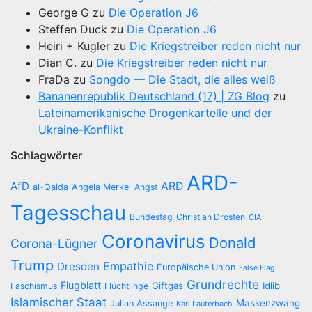
George G
zu
Die Operation J6
Steffen Duck
zu
Die Operation J6
Heiri + Kugler
zu
Die Kriegstreiber reden nicht nur
Dian C.
zu
Die Kriegstreiber reden nicht nur
FraDa
zu
Songdo — Die Stadt, die alles weiß
Bananenrepublik Deutschland (17) | ZG Blog
zu
Lateinamerikanische Drogenkartelle und der
Ukraine-Konflikt
Schlagwörter
ARD-
AfD
ARD
al-Qaida
Angela Merkel
Angst
Tagesschau
Bundestag
Christian Drosten
CIA
Coronavirus
Donald
Corona-Lügner
Trump
Empathie
Dresden
Europäische Union
False Flag
Grundrechte
Flugblatt
Giftgas
Idlib
Faschismus
Flüchtlinge
Islamischer Staat
Maskenzwang
Julian Assange
Karl Lauterbach