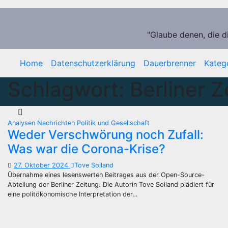
Zum
Inhalt
springen
"Glaube denen, die d
Home
Datenschutzerklärung
Dauerbrenner
Kateg
Schlagwort:
Berliner Z
Analysen
Nachrichten
Politik und Gesellschaft
Weder Verschwörung noch Zufall:
Was war die Corona-Krise?
27. Oktober 2024
Tove Soiland
Übernahme eines lesenswerten Beitrages aus der Open-Source-
Abteilung der Berliner Zeitung. Die Autorin Tove Soiland plädiert für
eine politökonomische Interpretation der…