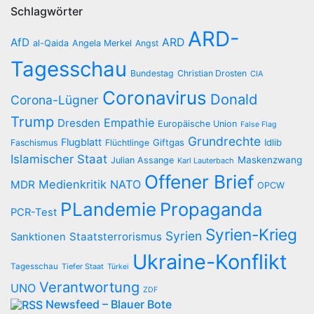
Schlagwörter
ARD-
AfD
ARD
al-Qaida
Angela Merkel
Angst
Tagesschau
Bundestag
Christian Drosten
CIA
Coronavirus
Donald
Corona-Lügner
Trump
Empathie
Dresden
Europäische Union
False Flag
Grundrechte
Flugblatt
Giftgas
Idlib
Faschismus
Flüchtlinge
Islamischer Staat
Maskenzwang
Julian Assange
Karl Lauterbach
Offener Brief
Medienkritik
NATO
MDR
OPCW
PLandemie
Propaganda
PCR-Test
Syrien-Krieg
Syrien
Staatsterrorismus
Sanktionen
Ukraine-Konflikt
Tagesschau
Tiefer Staat
Türkei
Verantwortung
UNO
ZDF
Newsfeed – Blauer Bote