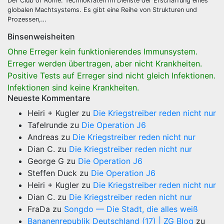
Der Club of Rome: Technokraten im Dienste der Erschaffung eines
globalen Machtsystems. Es gibt eine Reihe von Strukturen und
Prozessen,…
Binsenweisheiten
Ohne Erreger kein funktionierendes Immunsystem.
Erreger werden übertragen, aber nicht Krankheiten.
Positive Tests auf Erreger sind nicht gleich Infektionen.
Infektionen sind keine Krankheiten.
Neueste Kommentare
Heiri + Kugler
zu
Die Kriegstreiber reden nicht nur
Tafelrunde
zu
Die Operation J6
Andreas
zu
Die Kriegstreiber reden nicht nur
Dian C.
zu
Die Kriegstreiber reden nicht nur
George G
zu
Die Operation J6
Steffen Duck
zu
Die Operation J6
Heiri + Kugler
zu
Die Kriegstreiber reden nicht nur
Dian C.
zu
Die Kriegstreiber reden nicht nur
FraDa
zu
Songdo — Die Stadt, die alles weiß
Bananenrepublik Deutschland (17) | ZG Blog
zu