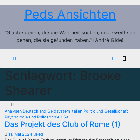
Zum
Peds Ansichten
Inhalt
springen
"Glaube denen, die die Wahrheit suchen, und zweifle an
denen, die sie gefunden haben." (André Gide)
Schlagwort:
Brooke
Shearer
Analysen
Deutschland
Geldsystem
Italien
Politik und Gesellschaft
Psychologie und Philosophie
USA
Das Projekt des Club of Rome (1)
11. Mai 2024
Ped