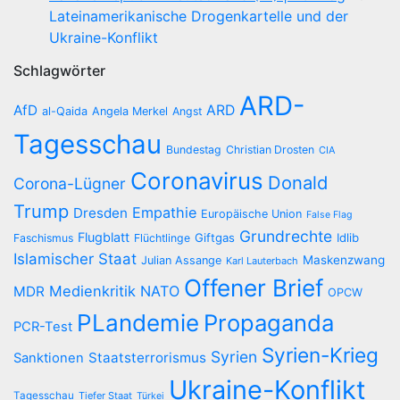
Lateinamerikanische Drogenkartelle und der
Ukraine-Konflikt
Schlagwörter
ARD-
AfD
ARD
al-Qaida
Angela Merkel
Angst
Tagesschau
Bundestag
Christian Drosten
CIA
Coronavirus
Donald
Corona-Lügner
Trump
Empathie
Dresden
Europäische Union
False Flag
Grundrechte
Flugblatt
Giftgas
Idlib
Faschismus
Flüchtlinge
Islamischer Staat
Maskenzwang
Julian Assange
Karl Lauterbach
Offener Brief
Medienkritik
NATO
MDR
OPCW
PLandemie
Propaganda
PCR-Test
Syrien-Krieg
Syrien
Staatsterrorismus
Sanktionen
Ukraine-Konflikt
Tagesschau
Tiefer Staat
Türkei