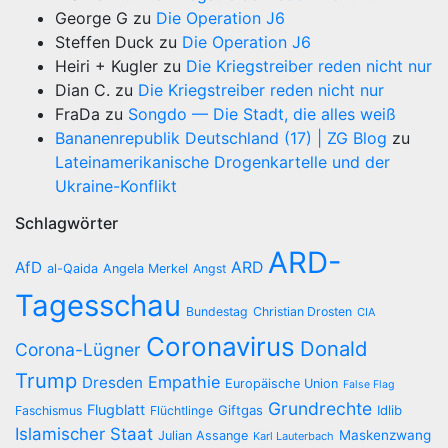
George G
zu
Die Operation J6
Steffen Duck
zu
Die Operation J6
Heiri + Kugler
zu
Die Kriegstreiber reden nicht nur
Dian C.
zu
Die Kriegstreiber reden nicht nur
FraDa
zu
Songdo — Die Stadt, die alles weiß
Bananenrepublik Deutschland (17) | ZG Blog
zu
Lateinamerikanische Drogenkartelle und der
Ukraine-Konflikt
Schlagwörter
ARD-
AfD
ARD
al-Qaida
Angela Merkel
Angst
Tagesschau
Bundestag
Christian Drosten
CIA
Coronavirus
Donald
Corona-Lügner
Trump
Empathie
Dresden
Europäische Union
False Flag
Grundrechte
Flugblatt
Giftgas
Idlib
Faschismus
Flüchtlinge
Islamischer Staat
Maskenzwang
Julian Assange
Karl Lauterbach