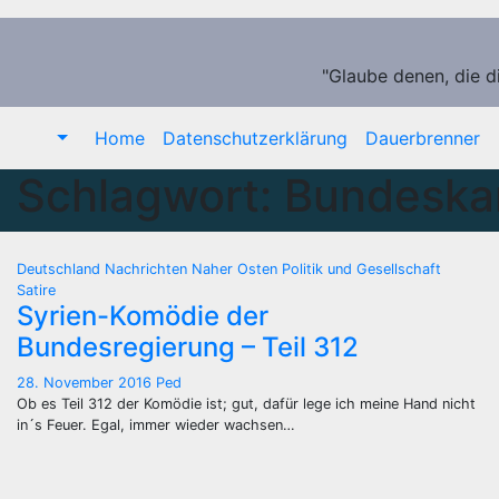
Zum
Inhalt
springen
"Glaube denen, die d
Home
Datenschutzerklärung
Dauerbrenner
Schlagwort:
Bundeskan
Deutschland
Nachrichten
Naher Osten
Politik und Gesellschaft
Satire
Syrien-Komödie der
Bundesregierung – Teil 312
28. November 2016
Ped
Ob es Teil 312 der Komödie ist; gut, dafür lege ich meine Hand nicht
in´s Feuer. Egal, immer wieder wachsen…