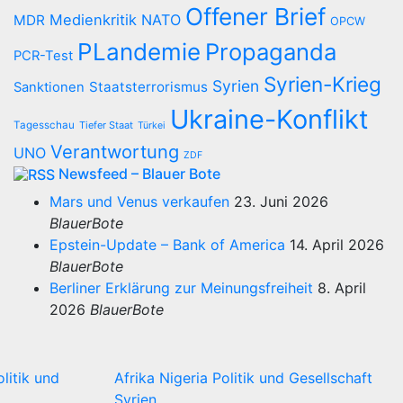
Offener Brief
Medienkritik
NATO
MDR
OPCW
PLandemie
Propaganda
PCR-Test
Syrien-Krieg
Syrien
Staatsterrorismus
Sanktionen
Ukraine-Konflikt
Tagesschau
Tiefer Staat
Türkei
Verantwortung
UNO
ZDF
Newsfeed – Blauer Bote
Mars und Venus verkaufen
23. Juni 2026
BlauerBote
Epstein-Update – Bank of America
14. April 2026
BlauerBote
Berliner Erklärung zur Meinungsfreiheit
8. April
2026
BlauerBote
olitik und
Afrika
Nigeria
Politik und Gesellschaft
Syrien