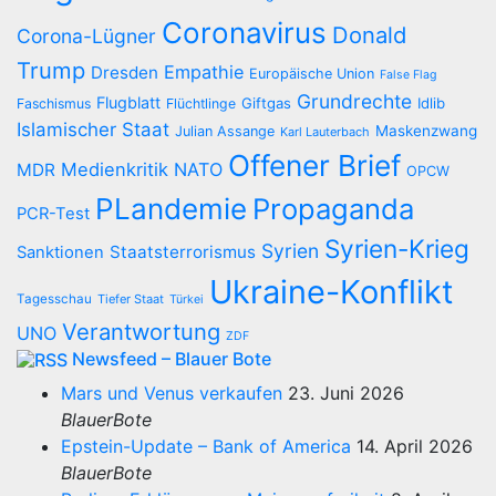
Coronavirus
Donald
Corona-Lügner
Trump
Empathie
Dresden
Europäische Union
False Flag
Grundrechte
Flugblatt
Giftgas
Idlib
Faschismus
Flüchtlinge
Islamischer Staat
Maskenzwang
Julian Assange
Karl Lauterbach
Offener Brief
Medienkritik
NATO
MDR
OPCW
PLandemie
Propaganda
PCR-Test
Syrien-Krieg
Syrien
Staatsterrorismus
Sanktionen
Ukraine-Konflikt
Tagesschau
Tiefer Staat
Türkei
Verantwortung
UNO
ZDF
Newsfeed – Blauer Bote
Mars und Venus verkaufen
23. Juni 2026
BlauerBote
Epstein-Update – Bank of America
14. April 2026
BlauerBote