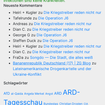
Infektionen sind keine Krankheiten.
Neueste Kommentare
Heiri + Kugler
zu
Die Kriegstreiber reden nicht nur
Tafelrunde
zu
Die Operation J6
Andreas
zu
Die Kriegstreiber reden nicht nur
Dian C.
zu
Die Kriegstreiber reden nicht nur
George G
zu
Die Operation J6
Steffen Duck
zu
Die Operation J6
Heiri + Kugler
zu
Die Kriegstreiber reden nicht nur
Dian C.
zu
Die Kriegstreiber reden nicht nur
FraDa
zu
Songdo — Die Stadt, die alles weiß
Bananenrepublik Deutschland (17) | ZG Blog
zu
Lateinamerikanische Drogenkartelle und der
Ukraine-Konflikt
Schlagwörter
ARD-
AfD
ARD
al-Qaida
Angela Merkel
Angst
Tagesschau
Bundestag
Christian Drosten
CIA