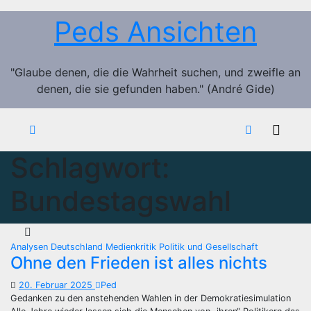
Zum
Peds Ansichten
Inhalt
springen
"Glaube denen, die die Wahrheit suchen, und zweifle an
denen, die sie gefunden haben." (André Gide)
Schlagwort:
Bundestagswahl
Analysen
Deutschland
Medienkritik
Politik und Gesellschaft
Ohne den Frieden ist alles nichts
20. Februar 2025
Ped
Gedanken zu den anstehenden Wahlen in der Demokratiesimulation