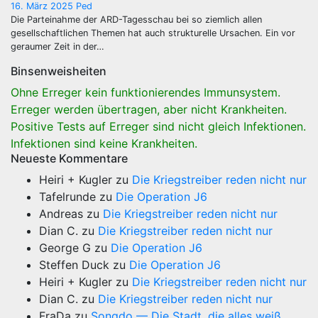
16. März 2025
Ped
Die Parteinahme der ARD-Tagesschau bei so ziemlich allen
gesellschaftlichen Themen hat auch strukturelle Ursachen. Ein vor
geraumer Zeit in der…
Binsenweisheiten
Ohne Erreger kein funktionierendes Immunsystem.
Erreger werden übertragen, aber nicht Krankheiten.
Positive Tests auf Erreger sind nicht gleich Infektionen.
Infektionen sind keine Krankheiten.
Neueste Kommentare
Heiri + Kugler
zu
Die Kriegstreiber reden nicht nur
Tafelrunde
zu
Die Operation J6
Andreas
zu
Die Kriegstreiber reden nicht nur
Dian C.
zu
Die Kriegstreiber reden nicht nur
George G
zu
Die Operation J6
Steffen Duck
zu
Die Operation J6
Heiri + Kugler
zu
Die Kriegstreiber reden nicht nur
Dian C.
zu
Die Kriegstreiber reden nicht nur
FraDa
zu
Songdo — Die Stadt, die alles weiß