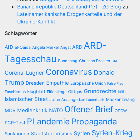
Bananenrepublik Deutschland (17) | ZG Blog
zu
Lateinamerikanische Drogenkartelle und der
Ukraine-Konflikt
Schlagwörter
ARD-
AfD
ARD
al-Qaida
Angela Merkel
Angst
Tagesschau
Bundestag
Christian Drosten
CIA
Coronavirus
Donald
Corona-Lügner
Trump
Empathie
Dresden
Europäische Union
False Flag
Grundrechte
Flugblatt
Giftgas
Idlib
Faschismus
Flüchtlinge
Islamischer Staat
Maskenzwang
Julian Assange
Karl Lauterbach
Offener Brief
Medienkritik
NATO
MDR
OPCW
PLandemie
Propaganda
PCR-Test
Syrien-Krieg
Syrien
Staatsterrorismus
Sanktionen