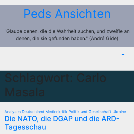
Zum
Peds Ansichten
Inhalt
springen
"Glaube denen, die die Wahrheit suchen, und zweifle an
denen, die sie gefunden haben." (André Gide)
Schlagwort:
Carlo
Masala
Analysen
Deutschland
Medienkritik
Politik und Gesellschaft
Ukraine
Die NATO, die DGAP und die ARD-
Tagesschau