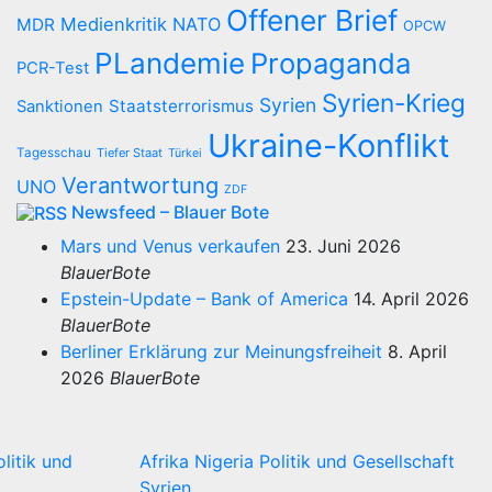
Offener Brief
Medienkritik
NATO
MDR
OPCW
PLandemie
Propaganda
PCR-Test
Syrien-Krieg
Syrien
Staatsterrorismus
Sanktionen
Ukraine-Konflikt
Tagesschau
Tiefer Staat
Türkei
Verantwortung
UNO
ZDF
Newsfeed – Blauer Bote
Mars und Venus verkaufen
23. Juni 2026
BlauerBote
Epstein-Update – Bank of America
14. April 2026
BlauerBote
Berliner Erklärung zur Meinungsfreiheit
8. April
2026
BlauerBote
olitik und
Afrika
Nigeria
Politik und Gesellschaft
Syrien