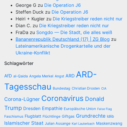
George G
zu
Die Operation J6
Steffen Duck
zu
Die Operation J6
Heiri + Kugler
zu
Die Kriegstreiber reden nicht nur
Dian C.
zu
Die Kriegstreiber reden nicht nur
FraDa
zu
Songdo — Die Stadt, die alles weiß
Bananenrepublik Deutschland (17) | ZG Blog
zu
Lateinamerikanische Drogenkartelle und der
Ukraine-Konflikt
Schlagwörter
ARD-
AfD
ARD
al-Qaida
Angela Merkel
Angst
Tagesschau
Bundestag
Christian Drosten
CIA
Coronavirus
Donald
Corona-Lügner
Trump
Empathie
Dresden
Europäische Union
False Flag
Grundrechte
Flugblatt
Giftgas
Idlib
Faschismus
Flüchtlinge
Islamischer Staat
Maskenzwang
Julian Assange
Karl Lauterbach