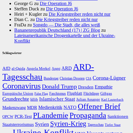
George G
zu
Die Operation J6
Steffen Duck
zu
Die Operation J6
Heiri + Kugler
zu
Die Kriegstreiber reden nicht nur
Dian C.
zu
Die Kriegstreiber reden nicht nur
FraDa
zu
Songdo — Die Stadt, die alles weiß
Bananenrepublik Deutschland (17) | ZG Blog
zu
Lateinamerikanische Drogenkartelle und der Ukraine-
Konflikt
Schlagwörter
ARD-
AfD
ARD
al-Qaida
Angela Merkel
Angst
Tagesschau
Corona-Lügner
Bundestag
Christian Drosten
CIA
Coronavirus
Donald Trump
Dresden
Empathie
Flugblatt
Giftgas
Europäische Union
Faschismus
Flüchtlinge
False Flag
Grundrechte
Islamischer Staat
Idlib
Julian Assange
Karl Lauterbach
Offener Brief
Medienkritik
MDR
NATO
Maskenzwang
PLandemie
Propaganda
PCR-Test
Sanktionen
OPCW
Syrien-Krieg
Syrien
Staatsterrorismus
Tagesschau
Tiefer Staat
Ukraine-Konflikt