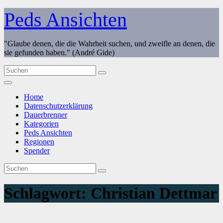
Zum
Peds Ansichten
Inhalt
springen
"Glaube denen, die die Wahrheit suchen, und zweifle an denen, die
sie gefunden haben." (André Gide)
Home
Datenschutzerklärung
Dauerbrenner
Kategorien
Peds Ansichten
Regionen
Spender
Schlagwort:
Christian Dettmar