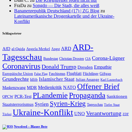
Dian C.
zu
Die Kriegstreiber reden nicht nur
FraDa
zu
Songdo — Die Stadt, die alles weiß
Bananenrepublik Deutschland (17) | ZG Blog
zu
Lateinamerikanische Drogenkartelle und der Ukraine-
Konflikt
Schlagwörter
ARD-
AfD
ARD
al-Qaida
Angela Merkel
Angst
Tagesschau
Corona-Lügner
Bundestag
Christian Drosten
CIA
Coronavirus
Donald Trump
Dresden
Empathie
Flugblatt
Giftgas
Europäische Union
Faschismus
Flüchtlinge
False Flag
Grundrechte
Islamischer Staat
Idlib
Julian Assange
Karl Lauterbach
Offener Brief
Medienkritik
MDR
NATO
Maskenzwang
PLandemie
Propaganda
PCR-Test
Sanktionen
OPCW
Syrien-Krieg
Syrien
Staatsterrorismus
Tagesschau
Tiefer Staat
Ukraine-Konflikt
Verantwortung
UNO
Türkei
ZDF
Newsfeed – Blauer Bote