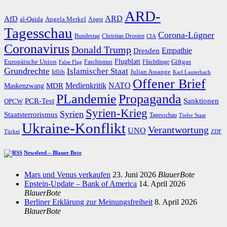
ARD-
AfD
ARD
al-Qaida
Angela Merkel
Angst
Tagesschau
Corona-Lügner
Bundestag
Christian Drosten
CIA
Coronavirus
Donald Trump
Dresden
Empathie
Flugblatt
Giftgas
Europäische Union
Faschismus
Flüchtlinge
False Flag
Grundrechte
Islamischer Staat
Idlib
Julian Assange
Karl Lauterbach
Offener Brief
Medienkritik
MDR
NATO
Maskenzwang
PLandemie
Propaganda
PCR-Test
Sanktionen
OPCW
Syrien-Krieg
Syrien
Staatsterrorismus
Tagesschau
Tiefer Staat
Ukraine-Konflikt
Verantwortung
UNO
Türkei
ZDF
Newsfeed – Blauer Bote
Mars und Venus verkaufen
23. Juni 2026
BlauerBote
Epstein-Update – Bank of America
14. April 2026
BlauerBote
Berliner Erklärung zur Meinungsfreiheit
8. April 2026
BlauerBote