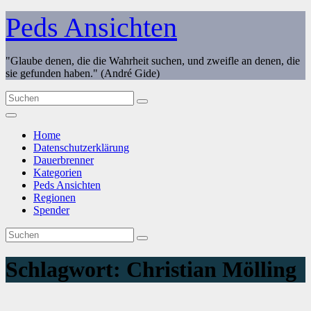
Zum
Peds Ansichten
Inhalt
springen
"Glaube denen, die die Wahrheit suchen, und zweifle an denen, die
sie gefunden haben." (André Gide)
Home
Datenschutzerklärung
Dauerbrenner
Kategorien
Peds Ansichten
Regionen
Spender
Schlagwort:
Christian Mölling