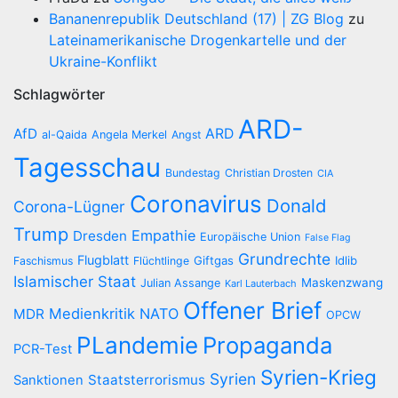
Bananenrepublik Deutschland (17) | ZG Blog
zu
Lateinamerikanische Drogenkartelle und der
Ukraine-Konflikt
Schlagwörter
ARD-
AfD
ARD
al-Qaida
Angela Merkel
Angst
Tagesschau
Bundestag
Christian Drosten
CIA
Coronavirus
Donald
Corona-Lügner
Trump
Empathie
Dresden
Europäische Union
False Flag
Grundrechte
Flugblatt
Giftgas
Idlib
Faschismus
Flüchtlinge
Islamischer Staat
Maskenzwang
Julian Assange
Karl Lauterbach
Offener Brief
Medienkritik
NATO
MDR
OPCW
PLandemie
Propaganda
PCR-Test
Syrien-Krieg
Syrien
Staatsterrorismus
Sanktionen