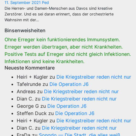
11. September 2021
Ped
Die Herren- und Damen-Menschen aus Davos sind kreative
Zerstörer. Und es sei daran erinnert, dass der orchestrierte
Wahnsinn mit der…
Binsenweisheiten
Ohne Erreger kein funktionierendes Immunsystem.
Erreger werden übertragen, aber nicht Krankheiten.
Positive Tests auf Erreger sind nicht gleich Infektionen.
Infektionen sind keine Krankheiten.
Neueste Kommentare
Heiri + Kugler
zu
Die Kriegstreiber reden nicht nur
Tafelrunde
zu
Die Operation J6
Andreas
zu
Die Kriegstreiber reden nicht nur
Dian C.
zu
Die Kriegstreiber reden nicht nur
George G
zu
Die Operation J6
Steffen Duck
zu
Die Operation J6
Heiri + Kugler
zu
Die Kriegstreiber reden nicht nur
Dian C.
zu
Die Kriegstreiber reden nicht nur
FraDa
zu
Songdo — Die Stadt, die alles weiß