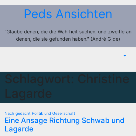
Zum
Peds Ansichten
Inhalt
springen
"Glaube denen, die die Wahrheit suchen, und zweifle an
denen, die sie gefunden haben." (André Gide)
Schlagwort:
Christine
Lagarde
Nach gedacht
Politik und Gesellschaft
Eine Ansage Richtung Schwab und
Lagarde