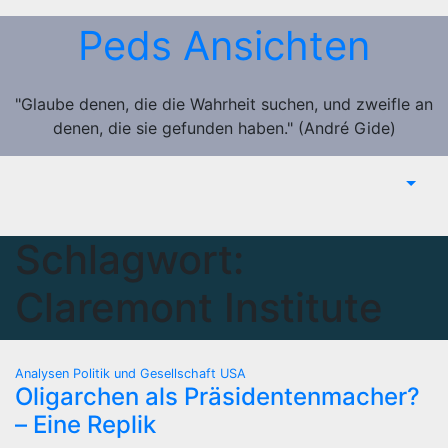
Zum
Peds Ansichten
Inhalt
springen
"Glaube denen, die die Wahrheit suchen, und zweifle an
denen, die sie gefunden haben." (André Gide)
Schlagwort:
Claremont Institute
Analysen
Politik und Gesellschaft
USA
Oligarchen als Präsidentenmacher?
– Eine Replik