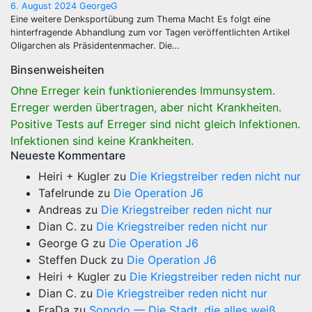
6. August 2024
GeorgeG
Eine weitere Denksportübung zum Thema Macht Es folgt eine
hinterfragende Abhandlung zum vor Tagen veröffentlichten Artikel
Oligarchen als Präsidentenmacher. Die…
Binsenweisheiten
Ohne Erreger kein funktionierendes Immunsystem.
Erreger werden übertragen, aber nicht Krankheiten.
Positive Tests auf Erreger sind nicht gleich Infektionen.
Infektionen sind keine Krankheiten.
Neueste Kommentare
Heiri + Kugler
zu
Die Kriegstreiber reden nicht nur
Tafelrunde
zu
Die Operation J6
Andreas
zu
Die Kriegstreiber reden nicht nur
Dian C.
zu
Die Kriegstreiber reden nicht nur
George G
zu
Die Operation J6
Steffen Duck
zu
Die Operation J6
Heiri + Kugler
zu
Die Kriegstreiber reden nicht nur
Dian C.
zu
Die Kriegstreiber reden nicht nur
FraDa
zu
Songdo — Die Stadt, die alles weiß