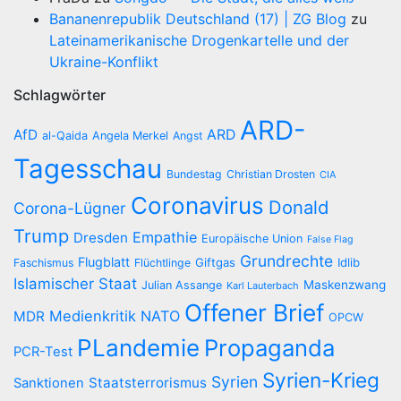
Bananenrepublik Deutschland (17) | ZG Blog
zu
Lateinamerikanische Drogenkartelle und der
Ukraine-Konflikt
Schlagwörter
ARD-
AfD
ARD
al-Qaida
Angela Merkel
Angst
Tagesschau
Bundestag
Christian Drosten
CIA
Coronavirus
Donald
Corona-Lügner
Trump
Empathie
Dresden
Europäische Union
False Flag
Grundrechte
Flugblatt
Giftgas
Idlib
Faschismus
Flüchtlinge
Islamischer Staat
Maskenzwang
Julian Assange
Karl Lauterbach
Offener Brief
Medienkritik
NATO
MDR
OPCW
PLandemie
Propaganda
PCR-Test
Syrien-Krieg
Syrien
Staatsterrorismus
Sanktionen