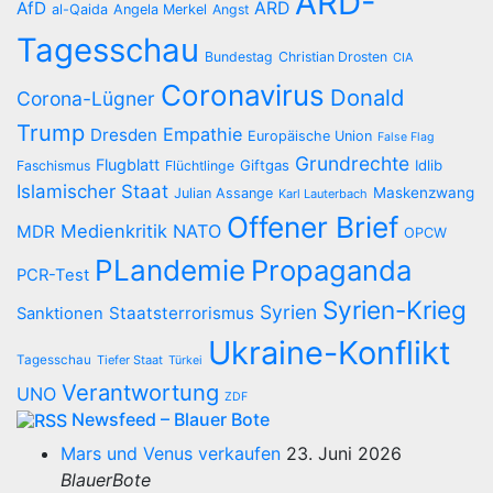
ARD-
AfD
ARD
al-Qaida
Angela Merkel
Angst
Tagesschau
Bundestag
Christian Drosten
CIA
Coronavirus
Donald
Corona-Lügner
Trump
Empathie
Dresden
Europäische Union
False Flag
Grundrechte
Flugblatt
Giftgas
Idlib
Faschismus
Flüchtlinge
Islamischer Staat
Maskenzwang
Julian Assange
Karl Lauterbach
Offener Brief
Medienkritik
NATO
MDR
OPCW
PLandemie
Propaganda
PCR-Test
Syrien-Krieg
Syrien
Staatsterrorismus
Sanktionen
Ukraine-Konflikt
Tagesschau
Tiefer Staat
Türkei
Verantwortung
UNO
ZDF
Newsfeed – Blauer Bote
Mars und Venus verkaufen
23. Juni 2026
BlauerBote