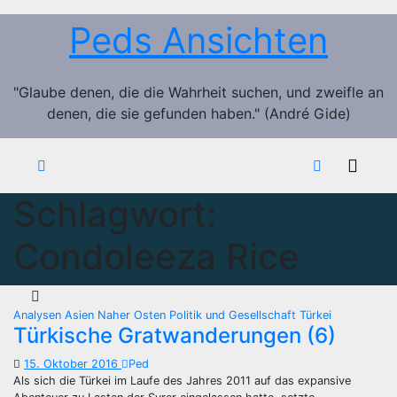
Zum
Peds Ansichten
Inhalt
springen
"Glaube denen, die die Wahrheit suchen, und zweifle an
denen, die sie gefunden haben." (André Gide)
Schlagwort:
Condoleeza Rice
Analysen
Asien
Naher Osten
Politik und Gesellschaft
Türkei
Türkische Gratwanderungen (6)
15. Oktober 2016
Ped
Als sich die Türkei im Laufe des Jahres 2011 auf das expansive