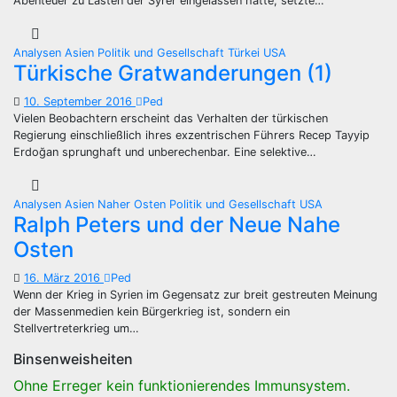
Abenteuer zu Lasten der Syrer eingelassen hatte, setzte…
Analysen
Asien
Politik und Gesellschaft
Türkei
USA
Türkische Gratwanderungen (1)
10. September 2016
Ped
Vielen Beobachtern erscheint das Verhalten der türkischen
Regierung einschließlich ihres exzentrischen Führers Recep Tayyip
Erdoğan sprunghaft und unberechenbar. Eine selektive…
Analysen
Asien
Naher Osten
Politik und Gesellschaft
USA
Ralph Peters und der Neue Nahe
Osten
16. März 2016
Ped
Wenn der Krieg in Syrien im Gegensatz zur breit gestreuten Meinung
der Massenmedien kein Bürgerkrieg ist, sondern ein
Stellvertreterkrieg um…
Binsenweisheiten
Ohne Erreger kein funktionierendes Immunsystem.