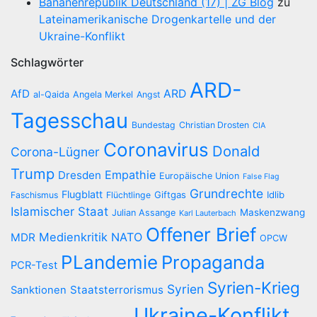
Bananenrepublik Deutschland (17) | ZG Blog
zu
Lateinamerikanische Drogenkartelle und der
Ukraine-Konflikt
Schlagwörter
ARD-
AfD
ARD
al-Qaida
Angela Merkel
Angst
Tagesschau
Bundestag
Christian Drosten
CIA
Coronavirus
Donald
Corona-Lügner
Trump
Empathie
Dresden
Europäische Union
False Flag
Grundrechte
Flugblatt
Giftgas
Idlib
Faschismus
Flüchtlinge
Islamischer Staat
Maskenzwang
Julian Assange
Karl Lauterbach
Offener Brief
Medienkritik
NATO
MDR
OPCW
PLandemie
Propaganda
PCR-Test
Syrien-Krieg
Syrien
Staatsterrorismus
Sanktionen
Ukraine-Konflikt