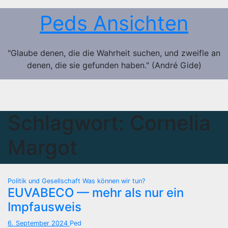
Zum
Peds Ansichten
Inhalt
springen
"Glaube denen, die die Wahrheit suchen, und zweifle an
denen, die sie gefunden haben." (André Gide)
Schlagwort:
Cornelia
Margot
Politik und Gesellschaft
Was können wir tun?
EUVABECO — mehr als nur ein
Impfausweis
6. September 2024
Ped