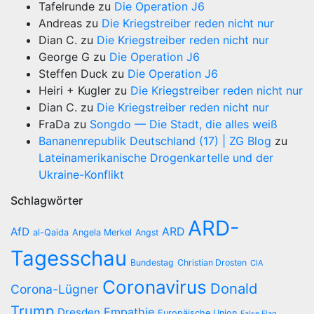
Tafelrunde
zu
Die Operation J6
Andreas
zu
Die Kriegstreiber reden nicht nur
Dian C.
zu
Die Kriegstreiber reden nicht nur
George G
zu
Die Operation J6
Steffen Duck
zu
Die Operation J6
Heiri + Kugler
zu
Die Kriegstreiber reden nicht nur
Dian C.
zu
Die Kriegstreiber reden nicht nur
FraDa
zu
Songdo — Die Stadt, die alles weiß
Bananenrepublik Deutschland (17) | ZG Blog
zu
Lateinamerikanische Drogenkartelle und der
Ukraine-Konflikt
Schlagwörter
ARD-
AfD
ARD
al-Qaida
Angela Merkel
Angst
Tagesschau
Bundestag
Christian Drosten
CIA
Coronavirus
Donald
Corona-Lügner
Trump
Empathie
Dresden
Europäische Union
False Flag