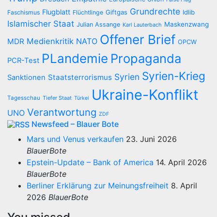
Grundrechte
Flugblatt
Giftgas
Idlib
Faschismus
Flüchtlinge
Islamischer Staat
Maskenzwang
Julian Assange
Karl Lauterbach
Offener Brief
Medienkritik
NATO
MDR
OPCW
PLandemie
Propaganda
PCR-Test
Syrien-Krieg
Syrien
Staatsterrorismus
Sanktionen
Ukraine-Konflikt
Tagesschau
Tiefer Staat
Türkei
Verantwortung
UNO
ZDF
Newsfeed – Blauer Bote
Mars und Venus verkaufen
23. Juni 2026
BlauerBote
Epstein-Update – Bank of America
14. April 2026
BlauerBote
Berliner Erklärung zur Meinungsfreiheit
8. April
2026
BlauerBote