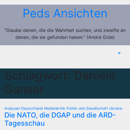
Zum
Peds Ansichten
Inhalt
springen
"Glaube denen, die die Wahrheit suchen, und zweifle an
denen, die sie gefunden haben." (André Gide)
Schlagwort:
Daniele
Ganser
Analysen
Deutschland
Medienkritik
Politik und Gesellschaft
Ukraine
Die NATO, die DGAP und die ARD-
Tagesschau