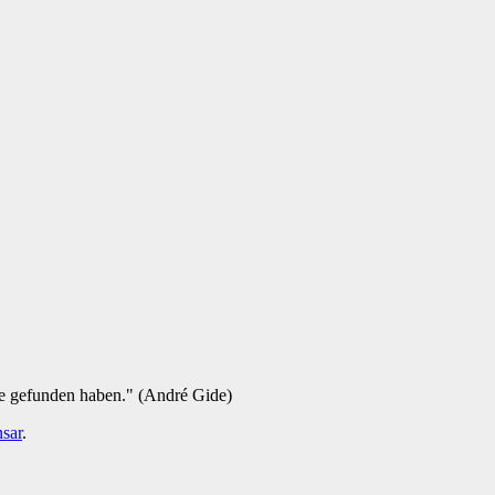
ie gefunden haben." (André Gide)
sar
.