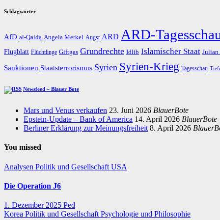
Schlagwörter
ARD-Tagesscha
AfD
ARD
al-Qaida
Angela Merkel
Angst
Grundrechte
Islamischer Staat
Flugblatt
Giftgas
Idlib
Flüchtlinge
Julian
Syrien-Krieg
Syrien
Staatsterrorismus
Sanktionen
Tagesschau
Tief
Newsfeed – Blauer Bote
Mars und Venus verkaufen
23. Juni 2026
BlauerBote
Epstein-Update – Bank of America
14. April 2026
BlauerBote
Berliner Erklärung zur Meinungsfreiheit
8. April 2026
BlauerB
You missed
Analysen
Politik und Gesellschaft
USA
Die Operation J6
1. Dezember 2025
Ped
Korea
Politik und Gesellschaft
Psychologie und Philosophie