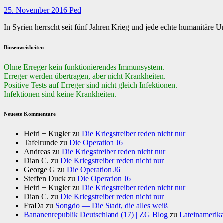
25. November 2016
Ped
In Syrien herrscht seit fünf Jahren Krieg und jede echte humanitär
Binsenweisheiten
Ohne Erreger kein funktionierendes Immunsystem.
Erreger werden übertragen, aber nicht Krankheiten.
Positive Tests auf Erreger sind nicht gleich Infektionen.
Infektionen sind keine Krankheiten.
Neueste Kommentare
Heiri + Kugler
zu
Die Kriegstreiber reden nicht nur
Tafelrunde
zu
Die Operation J6
Andreas
zu
Die Kriegstreiber reden nicht nur
Dian C.
zu
Die Kriegstreiber reden nicht nur
George G
zu
Die Operation J6
Steffen Duck
zu
Die Operation J6
Heiri + Kugler
zu
Die Kriegstreiber reden nicht nur
Dian C.
zu
Die Kriegstreiber reden nicht nur
FraDa
zu
Songdo — Die Stadt, die alles weiß
Bananenrepublik Deutschland (17) | ZG Blog
zu
Lateinamerika