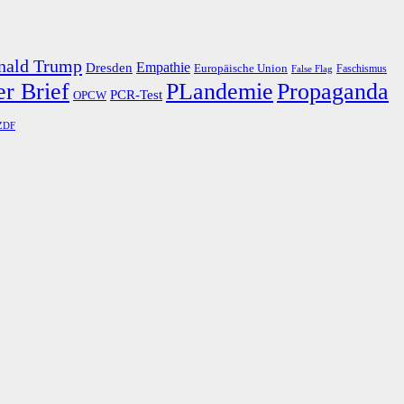
nald Trump
Dresden
Empathie
Europäische Union
Faschismus
False Flag
r Brief
PLandemie
Propaganda
PCR-Test
OPCW
ZDF