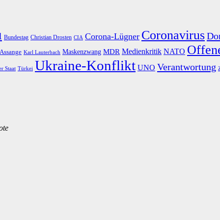
u
Coronavirus
Do
Corona-Lügner
Bundestag
Christian Drosten
CIA
Offene
Medienkritik
MDR
NATO
Maskenzwang
 Assange
Karl Lauterbach
Ukraine-Konflikt
Verantwortung
UNO
er Staat
Türkei
ote