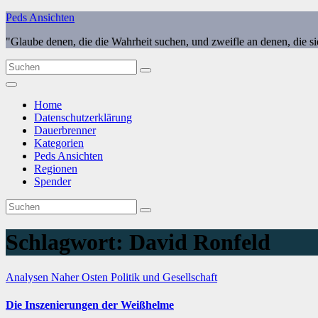
Zum
Peds Ansichten
Inhalt
"Glaube denen, die die Wahrheit suchen, und zweifle an denen, die s
springen
Home
Datenschutzerklärung
Dauerbrenner
Kategorien
Peds Ansichten
Regionen
Spender
Schlagwort:
David Ronfeld
Analysen
Naher Osten
Politik und Gesellschaft
Die Inszenierungen der Weißhelme