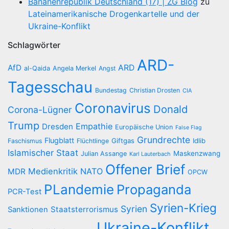
Bananenrepublik Deutschland (17) | ZG Blog
zu
Lateinamerikanische Drogenkartelle und der
Ukraine-Konflikt
Schlagwörter
ARD-
AfD
ARD
al-Qaida
Angela Merkel
Angst
Tagesschau
Bundestag
Christian Drosten
CIA
Coronavirus
Donald
Corona-Lügner
Trump
Empathie
Dresden
Europäische Union
False Flag
Grundrechte
Flugblatt
Giftgas
Idlib
Faschismus
Flüchtlinge
Islamischer Staat
Maskenzwang
Julian Assange
Karl Lauterbach
Offener Brief
Medienkritik
NATO
MDR
OPCW
PLandemie
Propaganda
PCR-Test
Syrien-Krieg
Syrien
Staatsterrorismus
Sanktionen
Ukraine-Konflikt