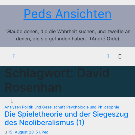
Zum
Peds Ansichten
Inhalt
springen
"Glaube denen, die die Wahrheit suchen, und zweifle an
denen, die sie gefunden haben." (André Gide)
Schlagwort:
David
Rosenhan
Analysen
Politik und Gesellschaft
Psychologie und Philosophie
Die Spieletheorie und der Siegeszug
des Neoliberalismus (1)
15. August 2015
Ped