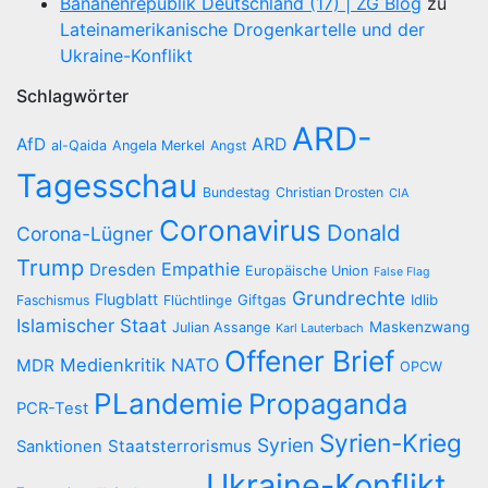
Bananenrepublik Deutschland (17) | ZG Blog
zu
Lateinamerikanische Drogenkartelle und der
Ukraine-Konflikt
Schlagwörter
ARD-
AfD
ARD
al-Qaida
Angela Merkel
Angst
Tagesschau
Bundestag
Christian Drosten
CIA
Coronavirus
Donald
Corona-Lügner
Trump
Empathie
Dresden
Europäische Union
False Flag
Grundrechte
Flugblatt
Giftgas
Idlib
Faschismus
Flüchtlinge
Islamischer Staat
Maskenzwang
Julian Assange
Karl Lauterbach
Offener Brief
Medienkritik
NATO
MDR
OPCW
PLandemie
Propaganda
PCR-Test
Syrien-Krieg
Syrien
Staatsterrorismus
Sanktionen
Ukraine-Konflikt