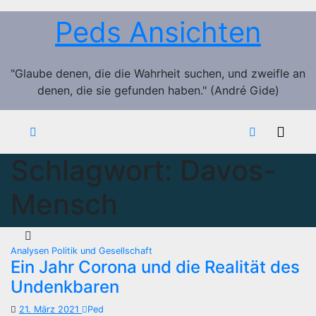
Zum
Peds Ansichten
Inhalt
springen
"Glaube denen, die die Wahrheit suchen, und zweifle an
denen, die sie gefunden haben." (André Gide)
Schlagwort:
Davos-
Mensch
Analysen
Politik und Gesellschaft
Ein Jahr Corona und die Realität des
Undenkbaren
21. März 2021
Ped