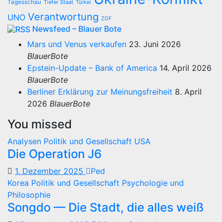
Tagesschau
Tiefer Staat
Türkei
Verantwortung
UNO
ZDF
Newsfeed – Blauer Bote
Mars und Venus verkaufen
23. Juni 2026
BlauerBote
Epstein-Update – Bank of America
14. April 2026
BlauerBote
Berliner Erklärung zur Meinungsfreiheit
8. April
2026
BlauerBote
You missed
Analysen
Politik und Gesellschaft
USA
Die Operation J6
1. Dezember 2025
Ped
Korea
Politik und Gesellschaft
Psychologie und
Philosophie
Songdo — Die Stadt, die alles weiß