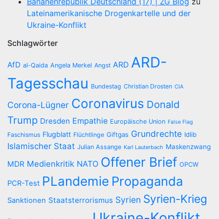
Bananenrepublik Deutschland (17) | ZG Blog
zu
Lateinamerikanische Drogenkartelle und der
Ukraine-Konflikt
Schlagwörter
ARD-
AfD
ARD
al-Qaida
Angela Merkel
Angst
Tagesschau
Bundestag
Christian Drosten
CIA
Coronavirus
Donald
Corona-Lügner
Trump
Empathie
Dresden
Europäische Union
False Flag
Grundrechte
Flugblatt
Giftgas
Idlib
Faschismus
Flüchtlinge
Islamischer Staat
Maskenzwang
Julian Assange
Karl Lauterbach
Offener Brief
Medienkritik
NATO
MDR
OPCW
PLandemie
Propaganda
PCR-Test
Syrien-Krieg
Syrien
Staatsterrorismus
Sanktionen
Ukraine-Konflikt