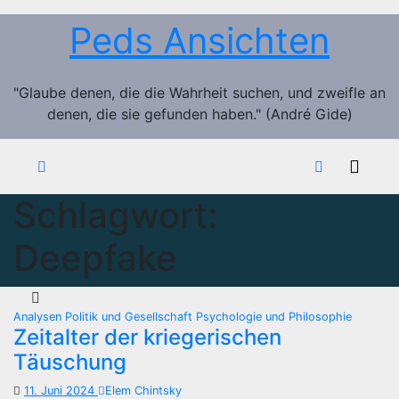
Zum
Peds Ansichten
Inhalt
springen
"Glaube denen, die die Wahrheit suchen, und zweifle an
denen, die sie gefunden haben." (André Gide)
Schlagwort:
Deepfake
Analysen
Politik und Gesellschaft
Psychologie und Philosophie
Zeitalter der kriegerischen
Täuschung
11. Juni 2024
Elem Chintsky