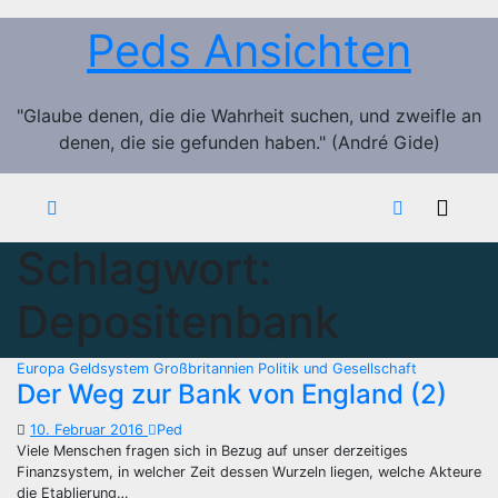
Zum
Peds Ansichten
Inhalt
springen
"Glaube denen, die die Wahrheit suchen, und zweifle an
denen, die sie gefunden haben." (André Gide)
Schlagwort:
Depositenbank
Europa
Geldsystem
Großbritannien
Politik und Gesellschaft
Der Weg zur Bank von England (2)
10. Februar 2016
Ped
Viele Menschen fragen sich in Bezug auf unser derzeitiges
Finanzsystem, in welcher Zeit dessen Wurzeln liegen, welche Akteure
die Etablierung…