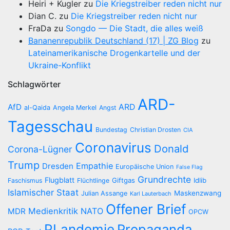
Heiri + Kugler
zu
Die Kriegstreiber reden nicht nur
Dian C.
zu
Die Kriegstreiber reden nicht nur
FraDa
zu
Songdo — Die Stadt, die alles weiß
Bananenrepublik Deutschland (17) | ZG Blog
zu
Lateinamerikanische Drogenkartelle und der
Ukraine-Konflikt
Schlagwörter
ARD-
AfD
ARD
al-Qaida
Angela Merkel
Angst
Tagesschau
Bundestag
Christian Drosten
CIA
Coronavirus
Donald
Corona-Lügner
Trump
Empathie
Dresden
Europäische Union
False Flag
Grundrechte
Flugblatt
Giftgas
Idlib
Faschismus
Flüchtlinge
Islamischer Staat
Maskenzwang
Julian Assange
Karl Lauterbach
Offener Brief
Medienkritik
NATO
MDR
OPCW
PLandemie
Propaganda