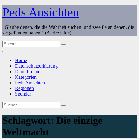
Zum
Peds Ansichten
Inhalt
springen
"Glaube denen, die die Wahrheit suchen, und zweifle an denen, die
sie gefunden haben." (André Gide)
Home
Datenschutzerklärung
Dauerbrenner
Kategorien
Peds Ansichten
Regionen
Spender
Schlagwort:
Die einzige
Weltmacht