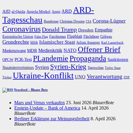
ARD-
AfD
ARD
al-Qaida
Angela Merkel
Angst
Tagesschau
Corona-Lügner
Bundestag
Christian Drosten
CIA
Coronavirus
Donald Trump
Dresden
Empathie
Flugblatt
Giftgas
Europäische Union
Faschismus
Flüchtlinge
False Flag
Grundrechte
Islamischer Staat
Idlib
Julian Assange
Karl Lauterbach
Offener Brief
Medienkritik
MDR
NATO
Maskenzwang
PLandemie
Propaganda
PCR-Test
Sanktionen
OPCW
Syrien-Krieg
Syrien
Staatsterrorismus
Tagesschau
Tiefer Staat
Ukraine-Konflikt
Verantwortung
UNO
Türkei
ZDF
Newsfeed – Blauer Bote
Mars und Venus verkaufen
23. Juni 2026
BlauerBote
Epstein-Update – Bank of America
14. April 2026
BlauerBote
Berliner Erklärung zur Meinungsfreiheit
8. April 2026
BlauerBote