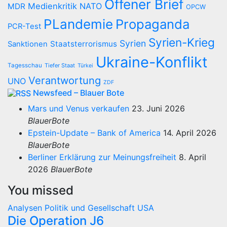
Offener Brief
Medienkritik
NATO
MDR
OPCW
PLandemie
Propaganda
PCR-Test
Syrien-Krieg
Syrien
Staatsterrorismus
Sanktionen
Ukraine-Konflikt
Tagesschau
Tiefer Staat
Türkei
Verantwortung
UNO
ZDF
Newsfeed – Blauer Bote
Mars und Venus verkaufen
23. Juni 2026
BlauerBote
Epstein-Update – Bank of America
14. April 2026
BlauerBote
Berliner Erklärung zur Meinungsfreiheit
8. April
2026
BlauerBote
You missed
Analysen
Politik und Gesellschaft
USA
Die Operation J6