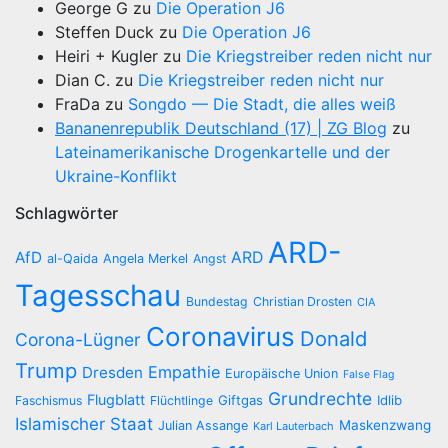
George G
zu
Die Operation J6
Steffen Duck
zu
Die Operation J6
Heiri + Kugler
zu
Die Kriegstreiber reden nicht nur
Dian C.
zu
Die Kriegstreiber reden nicht nur
FraDa
zu
Songdo — Die Stadt, die alles weiß
Bananenrepublik Deutschland (17) | ZG Blog
zu
Lateinamerikanische Drogenkartelle und der
Ukraine-Konflikt
Schlagwörter
ARD-
AfD
ARD
al-Qaida
Angela Merkel
Angst
Tagesschau
Bundestag
Christian Drosten
CIA
Coronavirus
Donald
Corona-Lügner
Trump
Empathie
Dresden
Europäische Union
False Flag
Grundrechte
Flugblatt
Giftgas
Idlib
Faschismus
Flüchtlinge
Islamischer Staat
Maskenzwang
Julian Assange
Karl Lauterbach