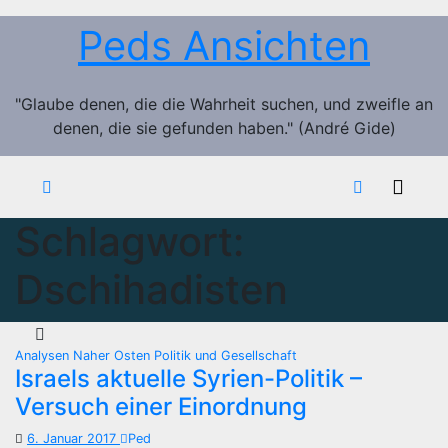
Zum
Peds Ansichten
Inhalt
springen
"Glaube denen, die die Wahrheit suchen, und zweifle an
denen, die sie gefunden haben." (André Gide)
Schlagwort:
Dschihadisten
Analysen
Naher Osten
Politik und Gesellschaft
Israels aktuelle Syrien-Politik –
Versuch einer Einordnung
6. Januar 2017
Ped