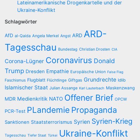
Lateinamerikanische Drogenkartelle und der
Ukraine-Konflikt
Schlagwörter
ARD-
AfD
ARD
al-Qaida
Angela Merkel
Angst
Tagesschau
Bundestag
Christian Drosten
CIA
Coronavirus
Donald
Corona-Lügner
Trump
Empathie
Dresden
Europäische Union
False Flag
Grundrechte
Flugblatt
Giftgas
Idlib
Faschismus
Flüchtlinge
Islamischer Staat
Maskenzwang
Julian Assange
Karl Lauterbach
Offener Brief
Medienkritik
NATO
MDR
OPCW
PLandemie
Propaganda
PCR-Test
Syrien-Krieg
Syrien
Staatsterrorismus
Sanktionen
Ukraine-Konflikt
Tagesschau
Tiefer Staat
Türkei