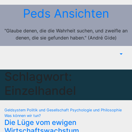
Zum
Peds Ansichten
Inhalt
springen
"Glaube denen, die die Wahrheit suchen, und zweifle an
denen, die sie gefunden haben." (André Gide)
Schlagwort:
Einzelhandel
Geldsystem
Politik und Gesellschaft
Psychologie und Philosophie
Was können wir tun?
Die Lüge vom ewigen
Wirtschaftswachstum