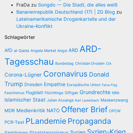
FraDa
zu
Songdo — Die Stadt, die alles weiß
Bananenrepublik Deutschland (17) | ZG Blog
zu
Lateinamerikanische Drogenkartelle und der
Ukraine-Konflikt
Schlagwörter
ARD-
AfD
ARD
al-Qaida
Angela Merkel
Angst
Tagesschau
Bundestag
Christian Drosten
CIA
Coronavirus
Donald
Corona-Lügner
Trump
Empathie
Dresden
Europäische Union
False Flag
Grundrechte
Flugblatt
Giftgas
Idlib
Faschismus
Flüchtlinge
Islamischer Staat
Maskenzwang
Julian Assange
Karl Lauterbach
Offener Brief
Medienkritik
NATO
MDR
OPCW
PLandemie
Propaganda
PCR-Test
Syrien-Krieg
Syrien
Staatsterrorismus
Sanktionen