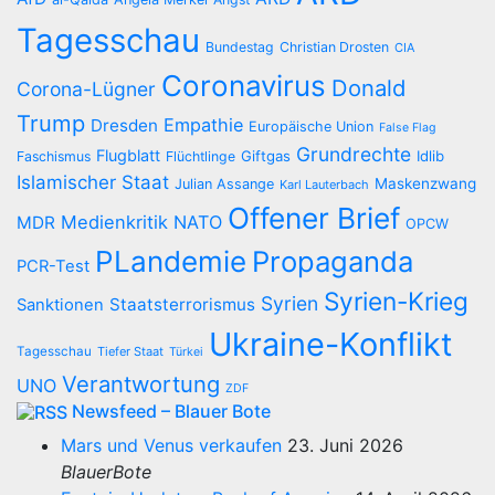
Tagesschau
Bundestag
Christian Drosten
CIA
Coronavirus
Donald
Corona-Lügner
Trump
Empathie
Dresden
Europäische Union
False Flag
Grundrechte
Flugblatt
Giftgas
Idlib
Faschismus
Flüchtlinge
Islamischer Staat
Maskenzwang
Julian Assange
Karl Lauterbach
Offener Brief
Medienkritik
NATO
MDR
OPCW
PLandemie
Propaganda
PCR-Test
Syrien-Krieg
Syrien
Staatsterrorismus
Sanktionen
Ukraine-Konflikt
Tagesschau
Tiefer Staat
Türkei
Verantwortung
UNO
ZDF
Newsfeed – Blauer Bote
Mars und Venus verkaufen
23. Juni 2026
BlauerBote