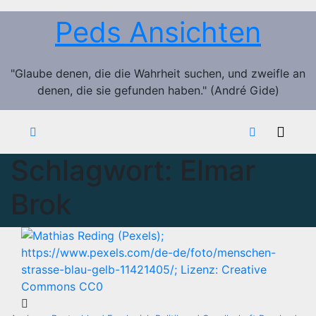
Zum
Peds Ansichten
Inhalt
springen
"Glaube denen, die die Wahrheit suchen, und zweifle an
denen, die sie gefunden haben." (André Gide)
Schlagwort:
Elmar
Brok