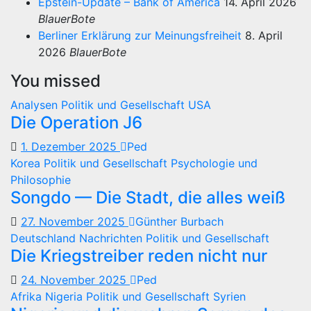
Epstein-Update – Bank of America
14. April 2026
BlauerBote
Berliner Erklärung zur Meinungsfreiheit
8. April
2026
BlauerBote
You missed
Analysen
Politik und Gesellschaft
USA
Die Operation J6
1. Dezember 2025
Ped
Korea
Politik und Gesellschaft
Psychologie und
Philosophie
Songdo — Die Stadt, die alles weiß
27. November 2025
Günther Burbach
Deutschland
Nachrichten
Politik und Gesellschaft
Die Kriegstreiber reden nicht nur
24. November 2025
Ped
Afrika
Nigeria
Politik und Gesellschaft
Syrien