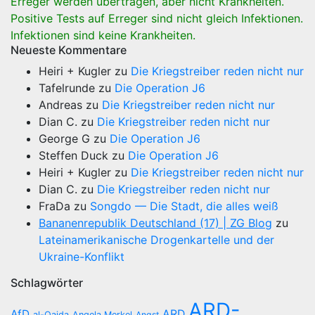
Erreger werden übertragen, aber nicht Krankheiten.
Positive Tests auf Erreger sind nicht gleich Infektionen.
Infektionen sind keine Krankheiten.
Neueste Kommentare
Heiri + Kugler
zu
Die Kriegstreiber reden nicht nur
Tafelrunde
zu
Die Operation J6
Andreas
zu
Die Kriegstreiber reden nicht nur
Dian C.
zu
Die Kriegstreiber reden nicht nur
George G
zu
Die Operation J6
Steffen Duck
zu
Die Operation J6
Heiri + Kugler
zu
Die Kriegstreiber reden nicht nur
Dian C.
zu
Die Kriegstreiber reden nicht nur
FraDa
zu
Songdo — Die Stadt, die alles weiß
Bananenrepublik Deutschland (17) | ZG Blog
zu
Lateinamerikanische Drogenkartelle und der
Ukraine-Konflikt
Schlagwörter
ARD-
AfD
ARD
al-Qaida
Angela Merkel
Angst