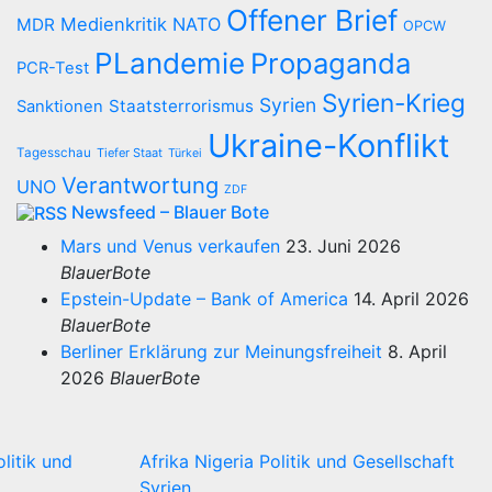
Offener Brief
Medienkritik
NATO
MDR
OPCW
PLandemie
Propaganda
PCR-Test
Syrien-Krieg
Syrien
Staatsterrorismus
Sanktionen
Ukraine-Konflikt
Tagesschau
Tiefer Staat
Türkei
Verantwortung
UNO
ZDF
Newsfeed – Blauer Bote
Mars und Venus verkaufen
23. Juni 2026
BlauerBote
Epstein-Update – Bank of America
14. April 2026
BlauerBote
Berliner Erklärung zur Meinungsfreiheit
8. April
2026
BlauerBote
olitik und
Afrika
Nigeria
Politik und Gesellschaft
Syrien