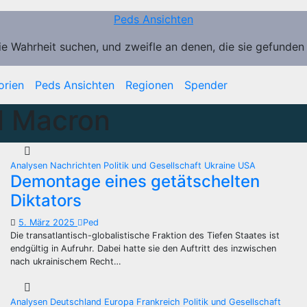
Peds Ansichten
ie Wahrheit suchen, und zweifle an denen, die sie gefunden
orien
Peds Ansichten
Regionen
Spender
 Macron
Analysen
Nachrichten
Politik und Gesellschaft
Ukraine
USA
Demontage eines getätschelten
Diktators
5. März 2025
Ped
Die transatlantisch-globalistische Fraktion des Tiefen Staates ist
endgültig in Aufruhr. Dabei hatte sie den Auftritt des inzwischen
nach ukrainischem Recht…
Analysen
Deutschland
Europa
Frankreich
Politik und Gesellschaft