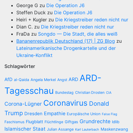
George G
zu
Die Operation J6
Steffen Duck
zu
Die Operation J6
Heiri + Kugler
zu
Die Kriegstreiber reden nicht nur
Dian C.
zu
Die Kriegstreiber reden nicht nur
FraDa
zu
Songdo — Die Stadt, die alles weiß
Bananenrepublik Deutschland (17) | ZG Blog
zu
Lateinamerikanische Drogenkartelle und der
Ukraine-Konflikt
Schlagwörter
ARD-
AfD
ARD
al-Qaida
Angela Merkel
Angst
Tagesschau
Bundestag
Christian Drosten
CIA
Coronavirus
Donald
Corona-Lügner
Trump
Empathie
Dresden
Europäische Union
False Flag
Grundrechte
Flugblatt
Giftgas
Idlib
Faschismus
Flüchtlinge
Islamischer Staat
Maskenzwang
Julian Assange
Karl Lauterbach