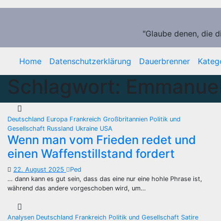
Zum
Inhalt
springen
"Glaube denen, die d
Home
Datenschutzerklärung
Dauerbrenner
Kateg
Schlagwort:
Emmanuel
Deutschland
Europa
Frankreich
Großbritannien
Politik und
Gesellschaft
Russland
Ukraine
USA
Wenn man vom Frieden redet und
einen Waffenstillstand fordert
22. August 2025
Ped
… dann kann es gut sein, dass das eine nur eine hohle Phrase ist,
während das andere vorgeschoben wird, um…
Analysen
Deutschland
Frankreich
Politik und Gesellschaft
Satire