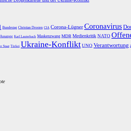
nische Drogenkartelle und der Ukraine-Konflikt
u
Coronavirus
Do
Corona-Lügner
Bundestag
Christian Drosten
CIA
Offene
Medienkritik
MDR
NATO
Maskenzwang
 Assange
Karl Lauterbach
Ukraine-Konflikt
Verantwortung
UNO
er Staat
Türkei
ote