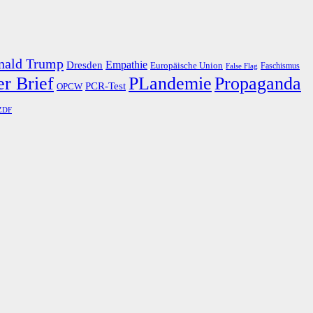
nald Trump
Dresden
Empathie
Europäische Union
Faschismus
False Flag
r Brief
PLandemie
Propaganda
PCR-Test
OPCW
ZDF