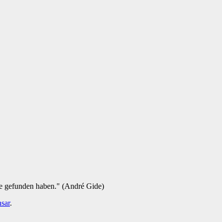
ie gefunden haben." (André Gide)
sar
.