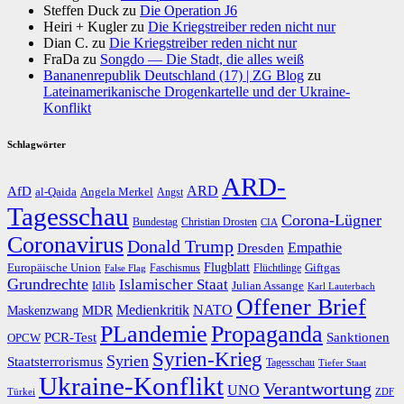
Steffen Duck
zu
Die Operation J6
Heiri + Kugler
zu
Die Kriegstreiber reden nicht nur
Dian C.
zu
Die Kriegstreiber reden nicht nur
FraDa
zu
Songdo — Die Stadt, die alles weiß
Bananenrepublik Deutschland (17) | ZG Blog
zu
Lateinamerikanische Drogenkartelle und der Ukraine-
Konflikt
Schlagwörter
ARD-
AfD
ARD
al-Qaida
Angela Merkel
Angst
Tagesschau
Corona-Lügner
Bundestag
Christian Drosten
CIA
Coronavirus
Donald Trump
Dresden
Empathie
Flugblatt
Giftgas
Europäische Union
Faschismus
Flüchtlinge
False Flag
Grundrechte
Islamischer Staat
Idlib
Julian Assange
Karl Lauterbach
Offener Brief
Medienkritik
MDR
NATO
Maskenzwang
PLandemie
Propaganda
PCR-Test
Sanktionen
OPCW
Syrien-Krieg
Syrien
Staatsterrorismus
Tagesschau
Tiefer Staat
Ukraine-Konflikt
Verantwortung
UNO
Türkei
ZDF