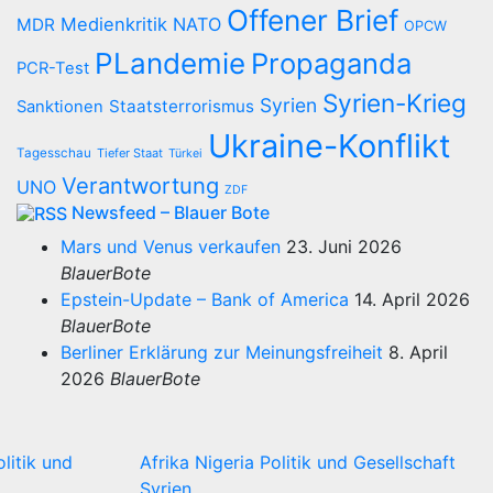
Offener Brief
Medienkritik
NATO
MDR
OPCW
PLandemie
Propaganda
PCR-Test
Syrien-Krieg
Syrien
Staatsterrorismus
Sanktionen
Ukraine-Konflikt
Tagesschau
Tiefer Staat
Türkei
Verantwortung
UNO
ZDF
Newsfeed – Blauer Bote
Mars und Venus verkaufen
23. Juni 2026
BlauerBote
Epstein-Update – Bank of America
14. April 2026
BlauerBote
Berliner Erklärung zur Meinungsfreiheit
8. April
2026
BlauerBote
olitik und
Afrika
Nigeria
Politik und Gesellschaft
Syrien