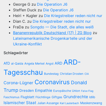
George G
zu
Die Operation J6
Steffen Duck
zu
Die Operation J6
Heiri + Kugler
zu
Die Kriegstreiber reden nicht nur
Dian C.
zu
Die Kriegstreiber reden nicht nur
FraDa
zu
Songdo — Die Stadt, die alles weiß
Bananenrepublik Deutschland (17) | ZG Blog
zu
Lateinamerikanische Drogenkartelle und der
Ukraine-Konflikt
Schlagwörter
ARD-
AfD
ARD
al-Qaida
Angela Merkel
Angst
Tagesschau
Bundestag
Christian Drosten
CIA
Coronavirus
Donald
Corona-Lügner
Trump
Empathie
Dresden
Europäische Union
False Flag
Grundrechte
Flugblatt
Giftgas
Idlib
Faschismus
Flüchtlinge
Islamischer Staat
Maskenzwang
Julian Assange
Karl Lauterbach