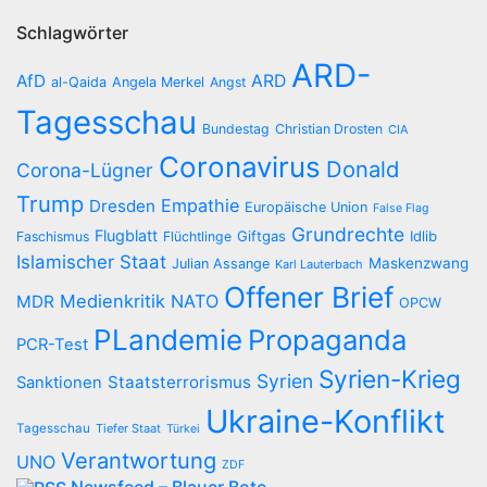
Schlagwörter
ARD-
AfD
ARD
al-Qaida
Angela Merkel
Angst
Tagesschau
Bundestag
Christian Drosten
CIA
Coronavirus
Donald
Corona-Lügner
Trump
Empathie
Dresden
Europäische Union
False Flag
Grundrechte
Flugblatt
Giftgas
Idlib
Faschismus
Flüchtlinge
Islamischer Staat
Maskenzwang
Julian Assange
Karl Lauterbach
Offener Brief
Medienkritik
NATO
MDR
OPCW
PLandemie
Propaganda
PCR-Test
Syrien-Krieg
Syrien
Staatsterrorismus
Sanktionen
Ukraine-Konflikt
Tagesschau
Tiefer Staat
Türkei
Verantwortung
UNO
ZDF