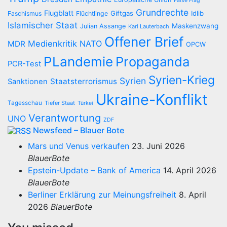
False Flag
Grundrechte
Flugblatt
Giftgas
Idlib
Faschismus
Flüchtlinge
Islamischer Staat
Maskenzwang
Julian Assange
Karl Lauterbach
Offener Brief
Medienkritik
NATO
MDR
OPCW
PLandemie
Propaganda
PCR-Test
Syrien-Krieg
Syrien
Staatsterrorismus
Sanktionen
Ukraine-Konflikt
Tagesschau
Tiefer Staat
Türkei
Verantwortung
UNO
ZDF
Newsfeed – Blauer Bote
Mars und Venus verkaufen
23. Juni 2026
BlauerBote
Epstein-Update – Bank of America
14. April 2026
BlauerBote
Berliner Erklärung zur Meinungsfreiheit
8. April
2026
BlauerBote