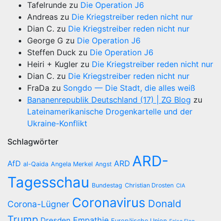
Tafelrunde
zu
Die Operation J6
Andreas
zu
Die Kriegstreiber reden nicht nur
Dian C.
zu
Die Kriegstreiber reden nicht nur
George G
zu
Die Operation J6
Steffen Duck
zu
Die Operation J6
Heiri + Kugler
zu
Die Kriegstreiber reden nicht nur
Dian C.
zu
Die Kriegstreiber reden nicht nur
FraDa
zu
Songdo — Die Stadt, die alles weiß
Bananenrepublik Deutschland (17) | ZG Blog
zu
Lateinamerikanische Drogenkartelle und der
Ukraine-Konflikt
Schlagwörter
ARD-
AfD
ARD
al-Qaida
Angela Merkel
Angst
Tagesschau
Bundestag
Christian Drosten
CIA
Coronavirus
Donald
Corona-Lügner
Trump
Empathie
Dresden
Europäische Union