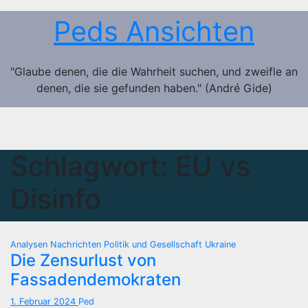
Zum
Peds Ansichten
Inhalt
springen
"Glaube denen, die die Wahrheit suchen, und zweifle an
denen, die sie gefunden haben." (André Gide)
Schlagwort:
EU vs
Disinfo
Analysen
Nachrichten
Politik und Gesellschaft
Ukraine
Die Zensurlust von
Fassadendemokraten
1. Februar 2024
Ped