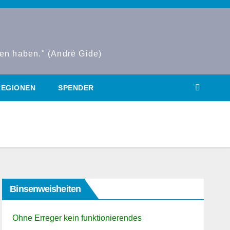
den haben." (André Gide)
REGIONEN
SPENDER
Binsenweisheiten
Ohne Erreger kein funktionierendes