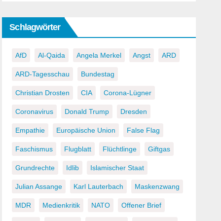
Schlagwörter
AfD
Al-Qaida
Angela Merkel
Angst
ARD
ARD-Tagesschau
Bundestag
Christian Drosten
CIA
Corona-Lügner
Coronavirus
Donald Trump
Dresden
Empathie
Europäische Union
False Flag
Faschismus
Flugblatt
Flüchtlinge
Giftgas
Grundrechte
Idlib
Islamischer Staat
Julian Assange
Karl Lauterbach
Maskenzwang
MDR
Medienkritik
NATO
Offener Brief