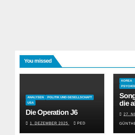
You missed
KOREA
PSYCHOL
Song
ANALYSEN
POLITIK UND GESELLSCHAFT
die a
USA
Die Operation J6
27. 
1. DEZEMBER 2025
PED
GÜNTH