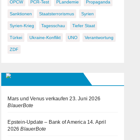
OPCW
PCR-Test
PLandemie
Propaganda
Sanktionen
Staatsterrorismus
Syrien
Syrien-Krieg
Tagesschau
Tiefer Staat
Türkei
Ukraine-Konflikt
UNO
Verantwortung
ZDF
Newsfeed – Blauer Bote
Mars und Venus verkaufen
23. Juni 2026
BlauerBote
Epstein-Update – Bank of America
14. April
2026
BlauerBote