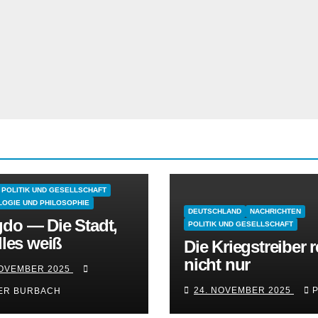
POLITIK UND GESELLSCHAFT
OGIE UND PHILOSOPHIE
DEUTSCHLAND
NACHRICHTEN
do — Die Stadt,
POLITIK UND GESELLSCHAFT
lles weiß
Die Kriegstreiber 
nicht nur
NOVEMBER 2025
24. NOVEMBER 2025
ER BURBACH