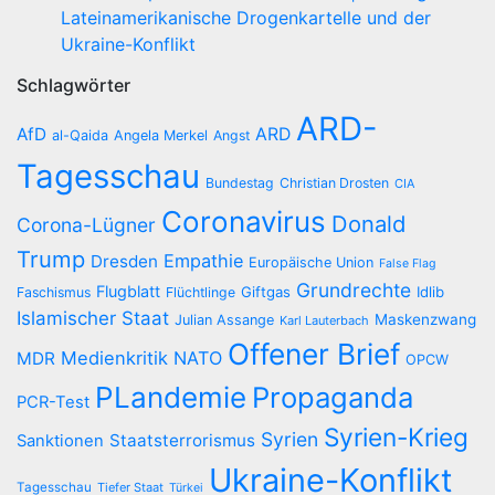
Lateinamerikanische Drogenkartelle und der
Ukraine-Konflikt
Schlagwörter
ARD-
AfD
ARD
al-Qaida
Angela Merkel
Angst
Tagesschau
Bundestag
Christian Drosten
CIA
Coronavirus
Donald
Corona-Lügner
Trump
Empathie
Dresden
Europäische Union
False Flag
Grundrechte
Flugblatt
Giftgas
Idlib
Faschismus
Flüchtlinge
Islamischer Staat
Maskenzwang
Julian Assange
Karl Lauterbach
Offener Brief
Medienkritik
NATO
MDR
OPCW
PLandemie
Propaganda
PCR-Test
Syrien-Krieg
Syrien
Staatsterrorismus
Sanktionen
Ukraine-Konflikt
Tagesschau
Tiefer Staat
Türkei