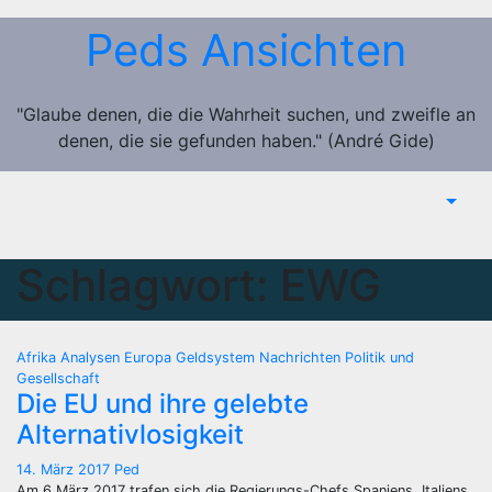
Zum
Peds Ansichten
Inhalt
springen
"Glaube denen, die die Wahrheit suchen, und zweifle an
denen, die sie gefunden haben." (André Gide)
Schlagwort:
EWG
Afrika
Analysen
Europa
Geldsystem
Nachrichten
Politik und
Gesellschaft
Die EU und ihre gelebte
Alternativlosigkeit
14. März 2017
Ped
Am 6.März 2017 trafen sich die Regierungs-Chefs Spaniens, Italiens,