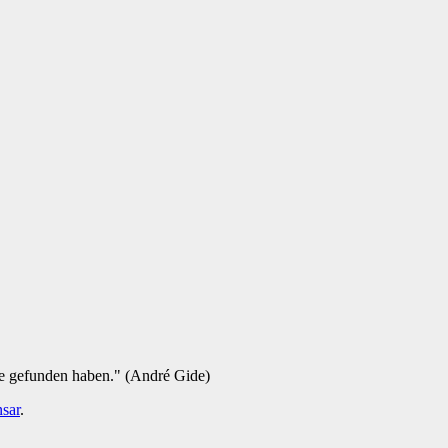
ie gefunden haben." (André Gide)
sar
.