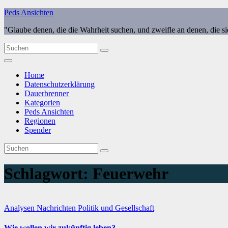
Zum
Peds Ansichten
Inhalt
"Glaube denen, die die Wahrheit suchen, und zweifle an denen, die s
springen
Home
Datenschutzerklärung
Dauerbrenner
Kategorien
Peds Ansichten
Regionen
Spender
Schlagwort:
Feuerwehr
Analysen
Nachrichten
Politik und Gesellschaft
Wie wollen wir zukünftig leben?