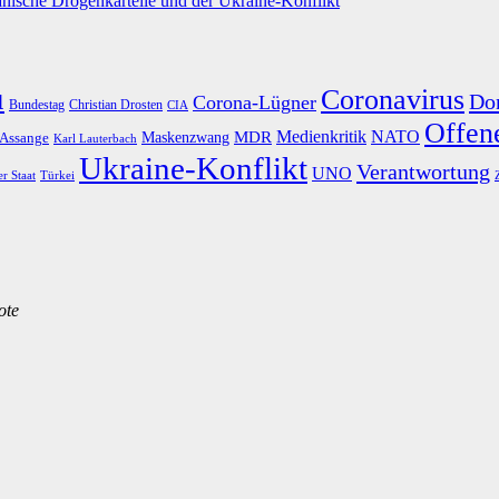
nische Drogenkartelle und der Ukraine-Konflikt
u
Coronavirus
Do
Corona-Lügner
Bundestag
Christian Drosten
CIA
Offene
Medienkritik
MDR
NATO
Maskenzwang
 Assange
Karl Lauterbach
Ukraine-Konflikt
Verantwortung
UNO
er Staat
Türkei
ote