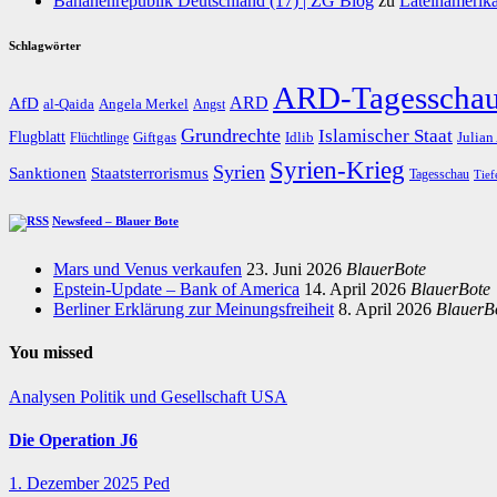
Bananenrepublik Deutschland (17) | ZG Blog
zu
Lateinamerika
Schlagwörter
ARD-Tagesscha
AfD
ARD
al-Qaida
Angela Merkel
Angst
Grundrechte
Islamischer Staat
Flugblatt
Giftgas
Idlib
Flüchtlinge
Julian
Syrien-Krieg
Syrien
Staatsterrorismus
Sanktionen
Tagesschau
Tief
Newsfeed – Blauer Bote
Mars und Venus verkaufen
23. Juni 2026
BlauerBote
Epstein-Update – Bank of America
14. April 2026
BlauerBote
Berliner Erklärung zur Meinungsfreiheit
8. April 2026
BlauerB
You missed
Analysen
Politik und Gesellschaft
USA
Die Operation J6
1. Dezember 2025
Ped