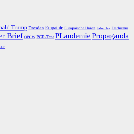
nald Trump
Dresden
Empathie
Europäische Union
Faschismus
False Flag
r Brief
PLandemie
Propaganda
PCR-Test
OPCW
ZDF