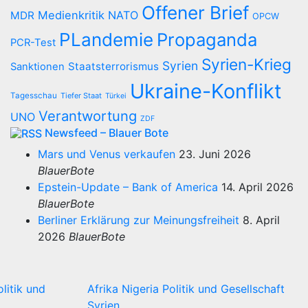
Offener Brief
Medienkritik
NATO
MDR
OPCW
PLandemie
Propaganda
PCR-Test
Syrien-Krieg
Syrien
Staatsterrorismus
Sanktionen
Ukraine-Konflikt
Tagesschau
Tiefer Staat
Türkei
Verantwortung
UNO
ZDF
Newsfeed – Blauer Bote
Mars und Venus verkaufen
23. Juni 2026
BlauerBote
Epstein-Update – Bank of America
14. April 2026
BlauerBote
Berliner Erklärung zur Meinungsfreiheit
8. April
2026
BlauerBote
olitik und
Afrika
Nigeria
Politik und Gesellschaft
Syrien