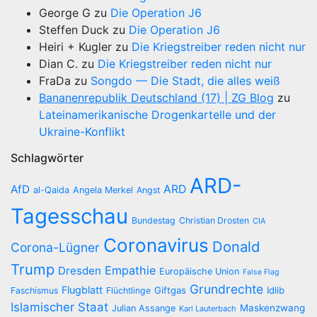
George G
zu
Die Operation J6
Steffen Duck
zu
Die Operation J6
Heiri + Kugler
zu
Die Kriegstreiber reden nicht nur
Dian C.
zu
Die Kriegstreiber reden nicht nur
FraDa
zu
Songdo — Die Stadt, die alles weiß
Bananenrepublik Deutschland (17) | ZG Blog
zu
Lateinamerikanische Drogenkartelle und der
Ukraine-Konflikt
Schlagwörter
ARD-
AfD
ARD
al-Qaida
Angela Merkel
Angst
Tagesschau
Bundestag
Christian Drosten
CIA
Coronavirus
Donald
Corona-Lügner
Trump
Empathie
Dresden
Europäische Union
False Flag
Grundrechte
Flugblatt
Giftgas
Idlib
Faschismus
Flüchtlinge
Islamischer Staat
Maskenzwang
Julian Assange
Karl Lauterbach