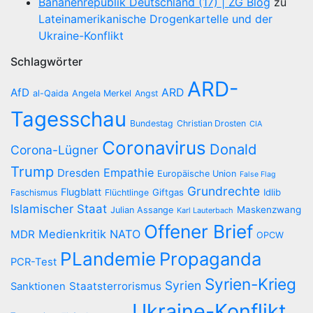
Bananenrepublik Deutschland (17) | ZG Blog
zu
Lateinamerikanische Drogenkartelle und der
Ukraine-Konflikt
Schlagwörter
ARD-
AfD
ARD
al-Qaida
Angela Merkel
Angst
Tagesschau
Bundestag
Christian Drosten
CIA
Coronavirus
Donald
Corona-Lügner
Trump
Empathie
Dresden
Europäische Union
False Flag
Grundrechte
Flugblatt
Giftgas
Idlib
Faschismus
Flüchtlinge
Islamischer Staat
Maskenzwang
Julian Assange
Karl Lauterbach
Offener Brief
Medienkritik
NATO
MDR
OPCW
PLandemie
Propaganda
PCR-Test
Syrien-Krieg
Syrien
Staatsterrorismus
Sanktionen
Ukraine-Konflikt