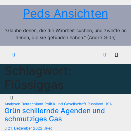
Zum
Peds Ansichten
Inhalt
springen
"Glaube denen, die die Wahrheit suchen, und zweifle an
denen, die sie gefunden haben." (André Gide)
Schlagwort:
Flüssiggas
Analysen
Deutschland
Politik und Gesellschaft
Russland
USA
Grün schillernde Agenden und
schmutziges Gas
21. Dezember 2022
Ped