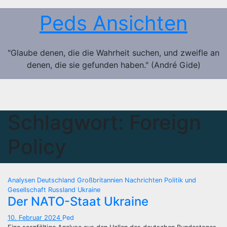
Zum
Peds Ansichten
Inhalt
springen
"Glaube denen, die die Wahrheit suchen, und zweifle an
denen, die sie gefunden haben." (André Gide)
Schlagwort:
Foreign
Policy
Analysen
Deutschland
Großbritannien
Nachrichten
Politik und
Gesellschaft
Russland
Ukraine
Der NATO-Staat Ukraine
10. Februar 2024
Ped