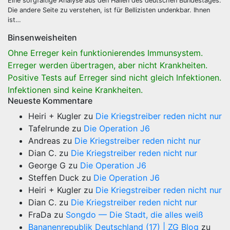
Eine sorgfältige Analyse aus den Hallen des deutschen Bundestages.
Die andere Seite zu verstehen, ist für Bellizisten undenkbar. Ihnen
ist…
Binsenweisheiten
Ohne Erreger kein funktionierendes Immunsystem.
Erreger werden übertragen, aber nicht Krankheiten.
Positive Tests auf Erreger sind nicht gleich Infektionen.
Infektionen sind keine Krankheiten.
Neueste Kommentare
Heiri + Kugler
zu
Die Kriegstreiber reden nicht nur
Tafelrunde
zu
Die Operation J6
Andreas
zu
Die Kriegstreiber reden nicht nur
Dian C.
zu
Die Kriegstreiber reden nicht nur
George G
zu
Die Operation J6
Steffen Duck
zu
Die Operation J6
Heiri + Kugler
zu
Die Kriegstreiber reden nicht nur
Dian C.
zu
Die Kriegstreiber reden nicht nur
FraDa
zu
Songdo — Die Stadt, die alles weiß
Bananenrepublik Deutschland (17) | ZG Blog
zu