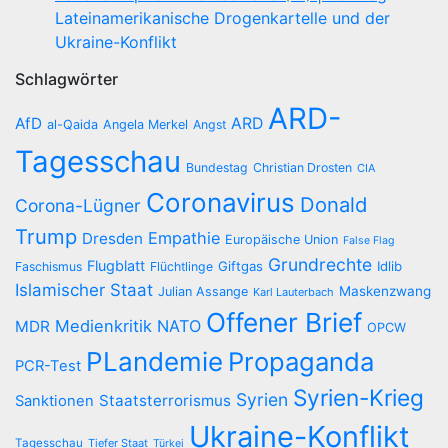
Lateinamerikanische Drogenkartelle und der
Ukraine-Konflikt
Schlagwörter
ARD-
AfD
ARD
al-Qaida
Angela Merkel
Angst
Tagesschau
Bundestag
Christian Drosten
CIA
Coronavirus
Donald
Corona-Lügner
Trump
Empathie
Dresden
Europäische Union
False Flag
Grundrechte
Flugblatt
Giftgas
Idlib
Faschismus
Flüchtlinge
Islamischer Staat
Maskenzwang
Julian Assange
Karl Lauterbach
Offener Brief
Medienkritik
NATO
MDR
OPCW
PLandemie
Propaganda
PCR-Test
Syrien-Krieg
Syrien
Staatsterrorismus
Sanktionen
Ukraine-Konflikt
Tagesschau
Tiefer Staat
Türkei