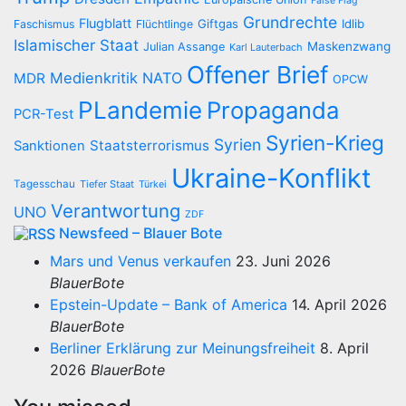
False Flag
Grundrechte
Flugblatt
Giftgas
Idlib
Faschismus
Flüchtlinge
Islamischer Staat
Maskenzwang
Julian Assange
Karl Lauterbach
Offener Brief
Medienkritik
NATO
MDR
OPCW
PLandemie
Propaganda
PCR-Test
Syrien-Krieg
Syrien
Staatsterrorismus
Sanktionen
Ukraine-Konflikt
Tagesschau
Tiefer Staat
Türkei
Verantwortung
UNO
ZDF
Newsfeed – Blauer Bote
Mars und Venus verkaufen
23. Juni 2026
BlauerBote
Epstein-Update – Bank of America
14. April 2026
BlauerBote
Berliner Erklärung zur Meinungsfreiheit
8. April
2026
BlauerBote