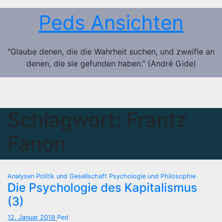
Zum
Peds Ansichten
Inhalt
springen
"Glaube denen, die die Wahrheit suchen, und zweifle an
denen, die sie gefunden haben." (André Gide)
Schlagwort:
Frantz
Fanon
Analysen
Politik und Gesellschaft
Psychologie und Philosophie
Die Psychologie des Kapitalismus
(3)
12. Januar 2019
Ped