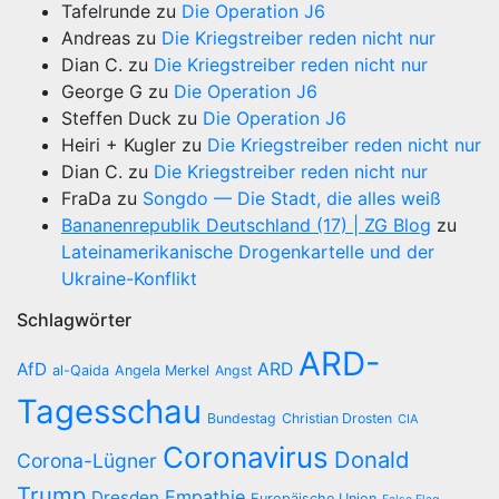
Tafelrunde
zu
Die Operation J6
Andreas
zu
Die Kriegstreiber reden nicht nur
Dian C.
zu
Die Kriegstreiber reden nicht nur
George G
zu
Die Operation J6
Steffen Duck
zu
Die Operation J6
Heiri + Kugler
zu
Die Kriegstreiber reden nicht nur
Dian C.
zu
Die Kriegstreiber reden nicht nur
FraDa
zu
Songdo — Die Stadt, die alles weiß
Bananenrepublik Deutschland (17) | ZG Blog
zu
Lateinamerikanische Drogenkartelle und der
Ukraine-Konflikt
Schlagwörter
ARD-
AfD
ARD
al-Qaida
Angela Merkel
Angst
Tagesschau
Bundestag
Christian Drosten
CIA
Coronavirus
Donald
Corona-Lügner
Trump
Empathie
Dresden
Europäische Union