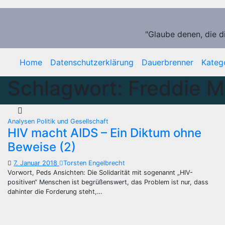
Zum
Inhalt
springen
"Glaube denen, die d
Home
Datenschutzerklärung
Dauerbrenner
Kateg
Schlagwort:
Freddie M
Analysen
Politik und Gesellschaft
HIV macht AIDS – Ein Diktum ohne
Beweise (2)
7. Januar 2018
Torsten Engelbrecht
Vorwort, Peds Ansichten: Die Solidarität mit sogenannt „HIV-
positiven“ Menschen ist begrüßenswert, das Problem ist nur, dass
dahinter die Forderung steht,…