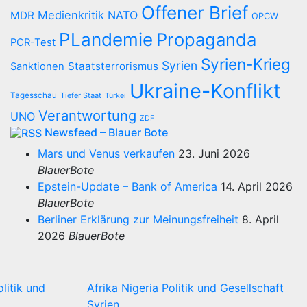
Offener Brief
Medienkritik
NATO
MDR
OPCW
PLandemie
Propaganda
PCR-Test
Syrien-Krieg
Syrien
Staatsterrorismus
Sanktionen
Ukraine-Konflikt
Tagesschau
Tiefer Staat
Türkei
Verantwortung
UNO
ZDF
Newsfeed – Blauer Bote
Mars und Venus verkaufen
23. Juni 2026
BlauerBote
Epstein-Update – Bank of America
14. April 2026
BlauerBote
Berliner Erklärung zur Meinungsfreiheit
8. April
2026
BlauerBote
olitik und
Afrika
Nigeria
Politik und Gesellschaft
Syrien