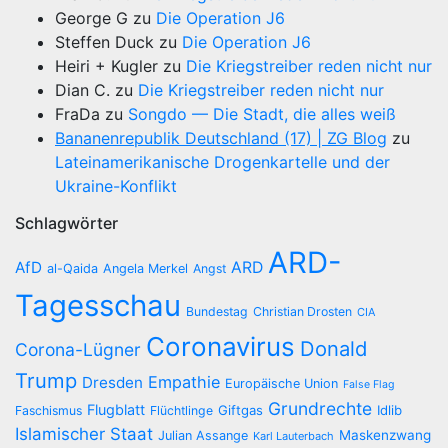
George G
zu
Die Operation J6
Steffen Duck
zu
Die Operation J6
Heiri + Kugler
zu
Die Kriegstreiber reden nicht nur
Dian C.
zu
Die Kriegstreiber reden nicht nur
FraDa
zu
Songdo — Die Stadt, die alles weiß
Bananenrepublik Deutschland (17) | ZG Blog
zu
Lateinamerikanische Drogenkartelle und der
Ukraine-Konflikt
Schlagwörter
ARD-
AfD
ARD
al-Qaida
Angela Merkel
Angst
Tagesschau
Bundestag
Christian Drosten
CIA
Coronavirus
Donald
Corona-Lügner
Trump
Empathie
Dresden
Europäische Union
False Flag
Grundrechte
Flugblatt
Giftgas
Idlib
Faschismus
Flüchtlinge
Islamischer Staat
Maskenzwang
Julian Assange
Karl Lauterbach