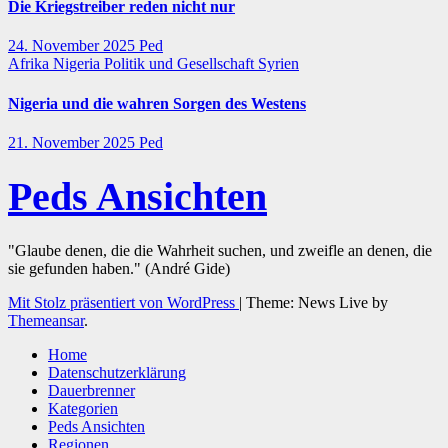
Die Kriegstreiber reden nicht nur
24. November 2025
Ped
Afrika
Nigeria
Politik und Gesellschaft
Syrien
Nigeria und die wahren Sorgen des Westens
21. November 2025
Ped
Peds Ansichten
"Glaube denen, die die Wahrheit suchen, und zweifle an denen, die
sie gefunden haben." (André Gide)
Mit Stolz präsentiert von WordPress
|
Theme: News Live by
Themeansar
.
Home
Datenschutzerklärung
Dauerbrenner
Kategorien
Peds Ansichten
Regionen