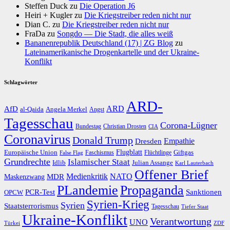
Steffen Duck
zu
Die Operation J6
Heiri + Kugler
zu
Die Kriegstreiber reden nicht nur
Dian C.
zu
Die Kriegstreiber reden nicht nur
FraDa
zu
Songdo — Die Stadt, die alles weiß
Bananenrepublik Deutschland (17) | ZG Blog
zu
Lateinamerikanische Drogenkartelle und der Ukraine-
Konflikt
Schlagwörter
ARD-
AfD
ARD
al-Qaida
Angela Merkel
Angst
Tagesschau
Corona-Lügner
Bundestag
Christian Drosten
CIA
Coronavirus
Donald Trump
Dresden
Empathie
Flugblatt
Giftgas
Europäische Union
Faschismus
Flüchtlinge
False Flag
Grundrechte
Islamischer Staat
Idlib
Julian Assange
Karl Lauterbach
Offener Brief
Medienkritik
MDR
NATO
Maskenzwang
PLandemie
Propaganda
PCR-Test
Sanktionen
OPCW
Syrien-Krieg
Syrien
Staatsterrorismus
Tagesschau
Tiefer Staat
Ukraine-Konflikt
Verantwortung
UNO
Türkei
ZDF