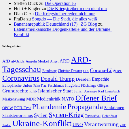
Steffen Duck
zu
Die Operation J6
Heiri + Kugler
zu
Die Kriegstreiber reden nicht nur
Dian C.
zu
Die Kriegstreiber reden nicht nur
FraDa
zu
Songdo — Die Stadt, die alles weiß
Bananenrepublik Deutschland (17) | ZG Blog
zu
Lateinamerikanische Drogenkartelle und der Ukraine-
Konflikt
Schlagwörter
ARD-
AfD
ARD
al-Qaida
Angela Merkel
Angst
Tagesschau
Corona-Lügner
Bundestag
Christian Drosten
CIA
Coronavirus
Donald Trump
Dresden
Empathie
Flugblatt
Giftgas
Europäische Union
Faschismus
Flüchtlinge
False Flag
Grundrechte
Islamischer Staat
Idlib
Julian Assange
Karl Lauterbach
Offener Brief
Medienkritik
MDR
NATO
Maskenzwang
PLandemie
Propaganda
PCR-Test
Sanktionen
OPCW
Syrien-Krieg
Syrien
Staatsterrorismus
Tagesschau
Tiefer Staat
Ukraine-Konflikt
Verantwortung
UNO
Türkei
ZDF