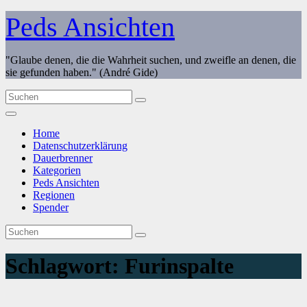
Zum
Peds Ansichten
Inhalt
springen
"Glaube denen, die die Wahrheit suchen, und zweifle an denen, die
sie gefunden haben." (André Gide)
Home
Datenschutzerklärung
Dauerbrenner
Kategorien
Peds Ansichten
Regionen
Spender
Schlagwort:
Furinspalte