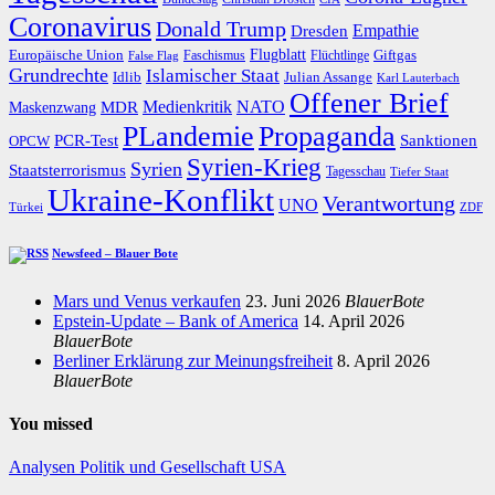
Coronavirus
Donald Trump
Dresden
Empathie
Flugblatt
Giftgas
Europäische Union
Faschismus
Flüchtlinge
False Flag
Grundrechte
Islamischer Staat
Idlib
Julian Assange
Karl Lauterbach
Offener Brief
Medienkritik
MDR
NATO
Maskenzwang
PLandemie
Propaganda
PCR-Test
Sanktionen
OPCW
Syrien-Krieg
Syrien
Staatsterrorismus
Tagesschau
Tiefer Staat
Ukraine-Konflikt
Verantwortung
UNO
Türkei
ZDF
Newsfeed – Blauer Bote
Mars und Venus verkaufen
23. Juni 2026
BlauerBote
Epstein-Update – Bank of America
14. April 2026
BlauerBote
Berliner Erklärung zur Meinungsfreiheit
8. April 2026
BlauerBote
You missed
Analysen
Politik und Gesellschaft
USA