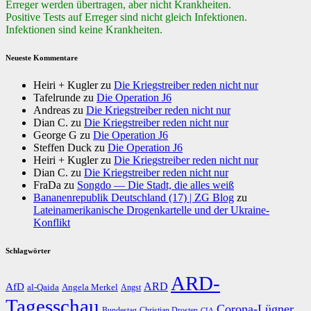
Erreger werden übertragen, aber nicht Krankheiten.
Positive Tests auf Erreger sind nicht gleich Infektionen.
Infektionen sind keine Krankheiten.
Neueste Kommentare
Heiri + Kugler
zu
Die Kriegstreiber reden nicht nur
Tafelrunde
zu
Die Operation J6
Andreas
zu
Die Kriegstreiber reden nicht nur
Dian C.
zu
Die Kriegstreiber reden nicht nur
George G
zu
Die Operation J6
Steffen Duck
zu
Die Operation J6
Heiri + Kugler
zu
Die Kriegstreiber reden nicht nur
Dian C.
zu
Die Kriegstreiber reden nicht nur
FraDa
zu
Songdo — Die Stadt, die alles weiß
Bananenrepublik Deutschland (17) | ZG Blog
zu
Lateinamerikanische Drogenkartelle und der Ukraine-
Konflikt
Schlagwörter
ARD-
AfD
ARD
al-Qaida
Angela Merkel
Angst
Tagesschau
Corona-Lügner
Bundestag
Christian Drosten
CIA