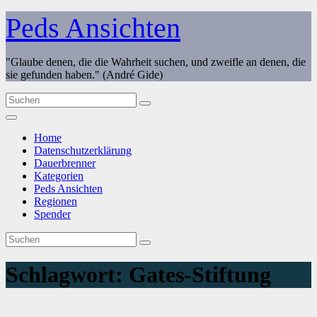
Zum
Peds Ansichten
Inhalt
springen
"Glaube denen, die die Wahrheit suchen, und zweifle an denen, die
sie gefunden haben." (André Gide)
Home
Datenschutzerklärung
Dauerbrenner
Kategorien
Peds Ansichten
Regionen
Spender
Schlagwort:
Gates-Stiftung