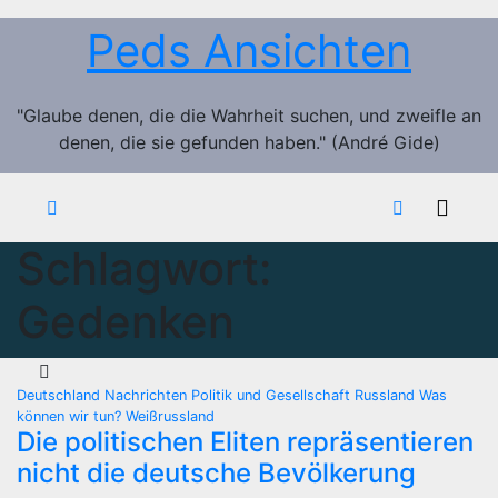
Zum
Peds Ansichten
Inhalt
springen
"Glaube denen, die die Wahrheit suchen, und zweifle an
denen, die sie gefunden haben." (André Gide)
Schlagwort:
Gedenken
Deutschland
Nachrichten
Politik und Gesellschaft
Russland
Was
können wir tun?
Weißrussland
Die politischen Eliten repräsentieren
nicht die deutsche Bevölkerung