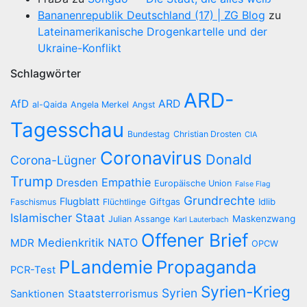
Bananenrepublik Deutschland (17) | ZG Blog
zu
Lateinamerikanische Drogenkartelle und der
Ukraine-Konflikt
Schlagwörter
ARD-
AfD
ARD
al-Qaida
Angela Merkel
Angst
Tagesschau
Bundestag
Christian Drosten
CIA
Coronavirus
Donald
Corona-Lügner
Trump
Empathie
Dresden
Europäische Union
False Flag
Grundrechte
Flugblatt
Giftgas
Idlib
Faschismus
Flüchtlinge
Islamischer Staat
Maskenzwang
Julian Assange
Karl Lauterbach
Offener Brief
Medienkritik
NATO
MDR
OPCW
PLandemie
Propaganda
PCR-Test
Syrien-Krieg
Syrien
Staatsterrorismus
Sanktionen