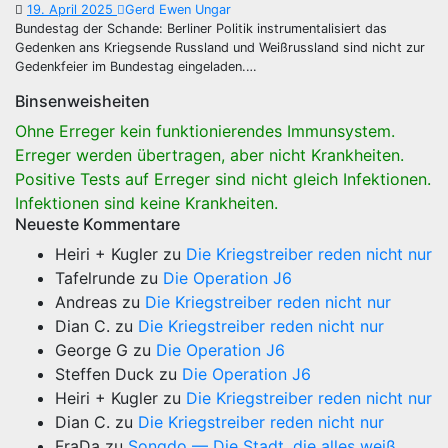
19. April 2025
Gerd Ewen Ungar
Bundestag der Schande: Berliner Politik instrumentalisiert das
Gedenken ans Kriegsende Russland und Weißrussland sind nicht zur
Gedenkfeier im Bundestag eingeladen.…
Binsenweisheiten
Ohne Erreger kein funktionierendes Immunsystem.
Erreger werden übertragen, aber nicht Krankheiten.
Positive Tests auf Erreger sind nicht gleich Infektionen.
Infektionen sind keine Krankheiten.
Neueste Kommentare
Heiri + Kugler
zu
Die Kriegstreiber reden nicht nur
Tafelrunde
zu
Die Operation J6
Andreas
zu
Die Kriegstreiber reden nicht nur
Dian C.
zu
Die Kriegstreiber reden nicht nur
George G
zu
Die Operation J6
Steffen Duck
zu
Die Operation J6
Heiri + Kugler
zu
Die Kriegstreiber reden nicht nur
Dian C.
zu
Die Kriegstreiber reden nicht nur
FraDa
zu
Songdo — Die Stadt, die alles weiß